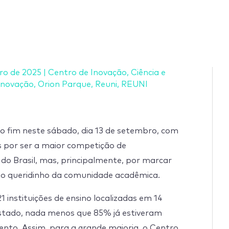
ro de 2025
|
Centro de Inovação
,
Ciência e
Inovação
,
Orion Parque
,
Reuni
,
REUNI
o fim neste sábado, dia 13 de setembro, com
 por ser a maior competição de
do Brasil, mas, principalmente, por marcar
er o queridinho da comunidade acadêmica.
1 instituições de ensino localizadas em 14
Estado, nada menos que 85% já estiveram
nto. Assim, para a grande maioria, o Centro