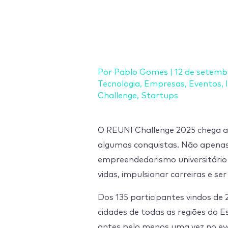
Ir
para
o
conteúdo
Por
Pablo Gomes
|
12 de setemb
Tecnologia
,
Empresas
,
Eventos
,
Challenge
,
Startups
O REUNI Challenge 2025 chega a
algumas conquistas. Não apenas
empreendedorismo universitário 
vidas, impulsionar carreiras e s
Dos 135 participantes vindos de 2
cidades de todas as regiões do 
antes pelo menos uma vez no eve