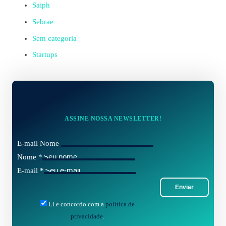
Saiph
Sebrae
Sem categoria
Startups
ASSINE NOSSA NEWSLETTER!
E-mail Nome
Nome
*
E-mail
*
Enviar
Li e concordo com a
política de
privacidade
.