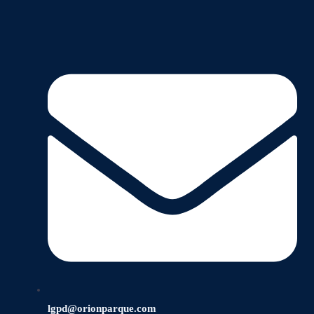
lgpd@orionparque.com