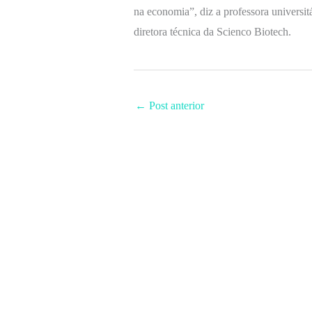
na economia”, diz a professora universi
diretora técnica da Scienco Biotech.
←
Post anterior