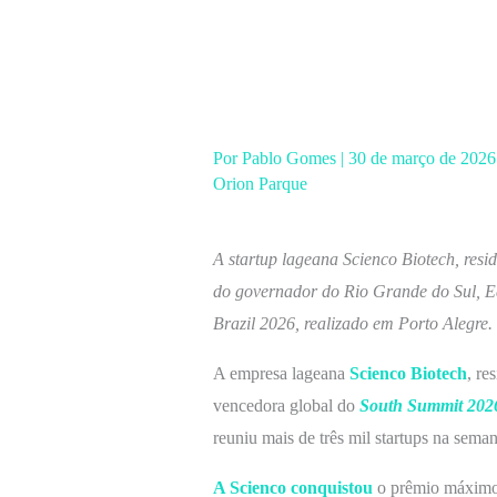
Ir
para
o
conteúdo
Por
Pablo Gomes
|
30 de março de 202
Orion Parque
A startup lageana
Scienco Biotech, res
do governador do Rio Grande do Sul, E
Brazil 2026, realizado em Porto Alegre.
A empresa lageana
Scienco Biotech
, re
vencedora global do
South Summit 202
reuniu mais de três mil startups na sem
A Scienco conquistou
o prêmio máxim