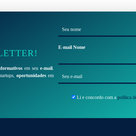
N
o
m
E-mail Nome
LETTER!
e
*
nformativos
em seu
e-mail
.
E
tartups,
oportunidades
em
-
m
Li e concordo com a
política 
a
i
l
*