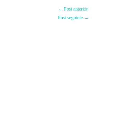
←
Post anterior
Post seguinte
→