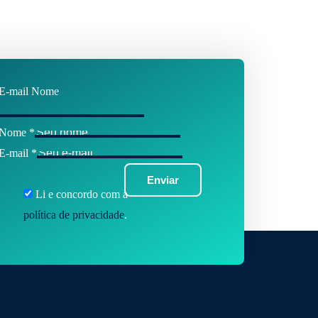
E-mail Nome
Nome
*
E-mail
*
Enviar
Li e concordo com a
política de privacidade
.