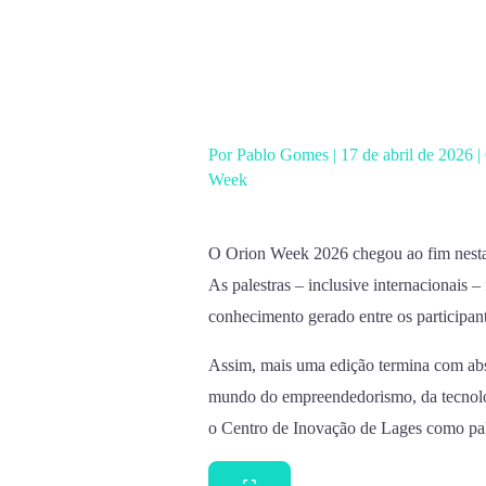
Ir
para
o
conteúdo
Por
Pablo Gomes
|
17 de abril de 2026
|
Week
O Orion Week 2026 chegou ao fim nesta se
As palestras – inclusive internacionais –
conhecimento gerado entre os participan
Assim, mais uma edição termina com abs
mundo do empreendedorismo, da tecnolo
o Centro de Inovação de Lages como pal