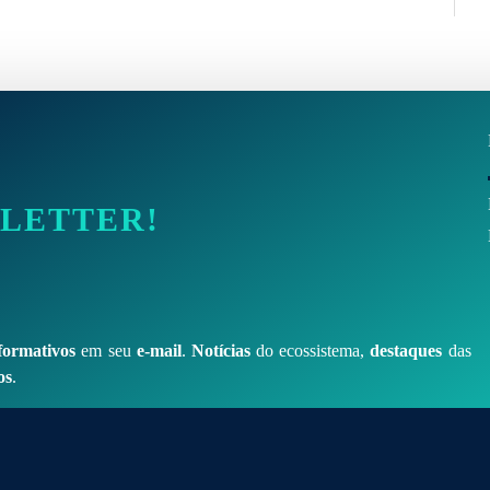
SLETTER!
formativos
em seu
e-mail
.
Notícias
do ecossistema,
destaques
das
os
.