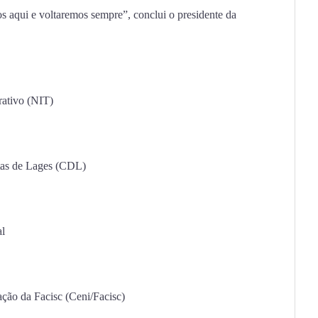
os aqui e voltaremos sempre”, conclui o presidente da
ativo (NIT)
stas de Lages (CDL)
al
ção da Facisc (Ceni/Facisc)