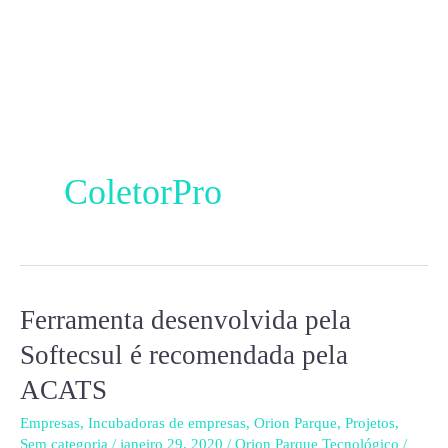
Ir
para
o
conteúdo
ColetorPro
Ferramenta desenvolvida pela
Ferramenta
desenvolvida
Softecsul é recomendada pela
pela
ACATS
Softecsul
é
Empresas
,
Incubadoras de empresas
,
Orion Parque
,
Projetos
,
Sem categoria
/
janeiro 29, 2020
/
Orion Parque Tecnológico
/