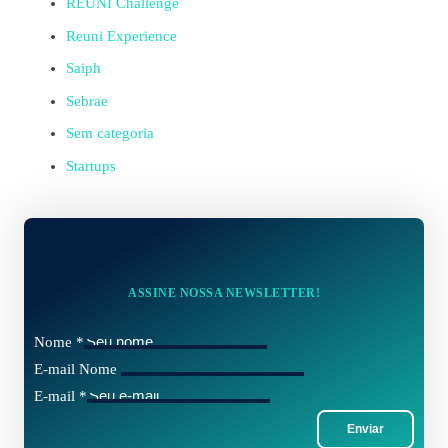
REUNI Challenge
Reuni Experience
Saiph
Sebrae
Sem categoria
Startups
ASSINE NOSSA NEWSLETTER!
Nome
*
E-mail Nome
E-mail
*
Enviar