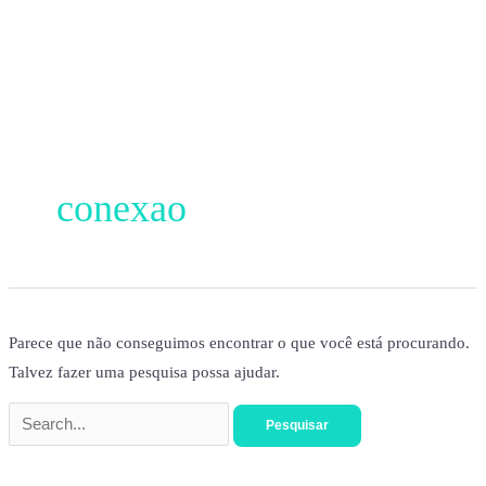
Ir
para
o
conteúdo
Pesquisar
por:
conexao
Parece que não conseguimos encontrar o que você está procurando.
Talvez fazer uma pesquisa possa ajudar.