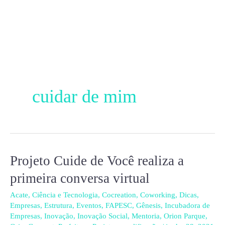
Ir
para
o
conteúdo
cuidar de mim
Projeto Cuide de Você realiza a
Projeto
Cuide
primeira conversa virtual
de
Acate
,
Ciência e Tecnologia
,
Cocreation
,
Coworking
,
Dicas
,
Você
Empresas
,
Estrutura
,
Eventos
,
FAPESC
,
Gênesis
,
Incubadora de
realiza
Empresas
,
Inovação
,
Inovação Social
,
Mentoria
,
Orion Parque
,