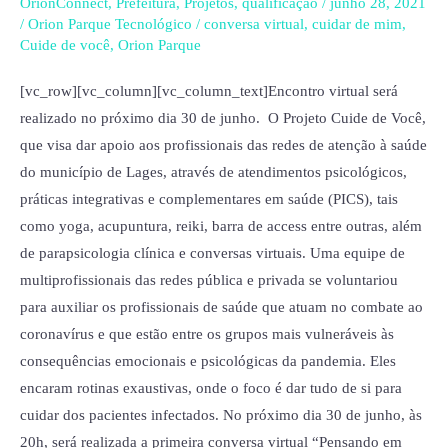
a
OrionConnect
,
Prefeitura
,
Projetos
,
qualificação
/
junho 28, 2021
/
Orion Parque Tecnológico
/
conversa virtual
,
cuidar de mim
,
primeira
Cuide de você
,
Orion Parque
conversa
virtual
[vc_row][vc_column][vc_column_text]Encontro virtual será
realizado no próximo dia 30 de junho. O Projeto Cuide de Você,
que visa dar apoio aos profissionais das redes de atenção à saúde
do município de Lages, através de atendimentos psicológicos,
práticas integrativas e complementares em saúde (PICS), tais
como yoga, acupuntura, reiki, barra de access entre outras, além
de parapsicologia clínica e conversas virtuais. Uma equipe de
multiprofissionais das redes pública e privada se voluntariou
para auxiliar os profissionais de saúde que atuam no combate ao
coronavírus e que estão entre os grupos mais vulneráveis às
consequências emocionais e psicológicas da pandemia. Eles
encaram rotinas exaustivas, onde o foco é dar tudo de si para
cuidar dos pacientes infectados. No próximo dia 30 de junho, às
20h, será realizada a primeira conversa virtual “Pensando em