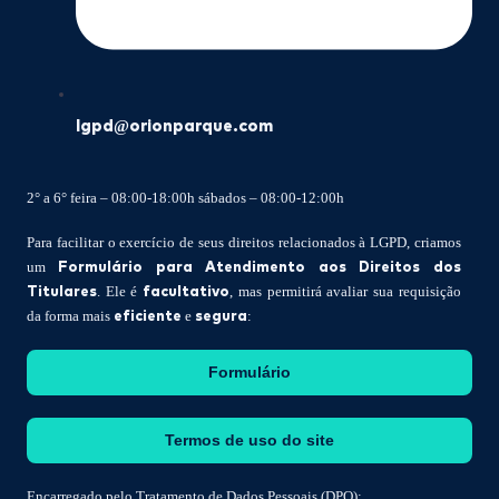
lgpd@orionparque.com
2° a 6° feira – 08:00-18:00h sábados – 08:00-12:00h
Para facilitar o exercício de seus direitos relacionados à LGPD, criamos
Formulário para Atendimento aos Direitos dos
um
Titulares
facultativo
. Ele é
, mas permitirá avaliar sua requisição
eficiente
segura
da forma mais
e
:
Formulário
Termos de uso do site
Encarregado pelo Tratamento de Dados Pessoais (DPO):