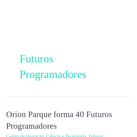
Ir
para
o
conteúdo
Futuros
Programadores
Orion
Orion Parque forma 40 Futuros
Parque
Programadores
forma
Centro de Inovação
,
Ciência e Tecnologia
,
Futuros
40