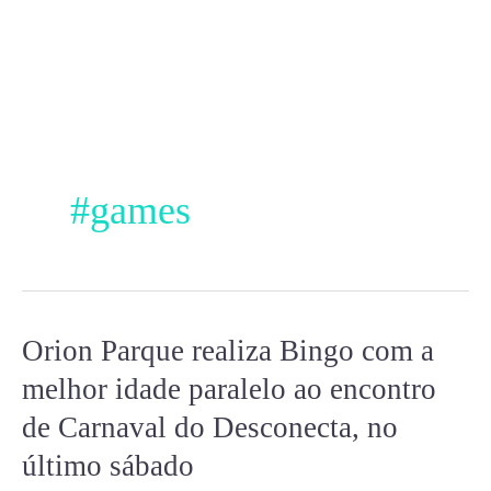
Ir
para
o
conteúdo
#games
Orion Parque realiza Bingo com a
Orion
Parque
melhor idade paralelo ao encontro
realiza
de Carnaval do Desconecta, no
Bingo
último sábado
com