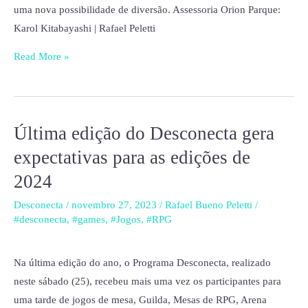
uma nova possibilidade de diversão. Assessoria Orion Parque:
Karol Kitabayashi | Rafael Peletti
Read More »
Última edição do Desconecta gera
Última
edição
expectativas para as edições de
do
2024
Desconecta
gera
Desconecta
/
novembro 27, 2023
/
Rafael Bueno Peletti
/
#desconecta
,
#games
,
#Jogos
,
#RPG
expectativas
para
as
Na última edição do ano, o Programa Desconecta, realizado
edições
neste sábado (25), recebeu mais uma vez os participantes para
de
uma tarde de jogos de mesa, Guilda, Mesas de RPG, Arena