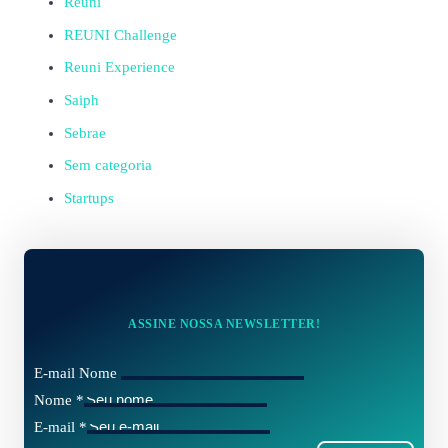
Reuni
REUNI Challenge
Reuni Experience
Saiph
Sebrae
Sem categoria
Startups
ASSINE NOSSA NEWSLETTER!
E-mail Nome
Nome
*
E-mail
*