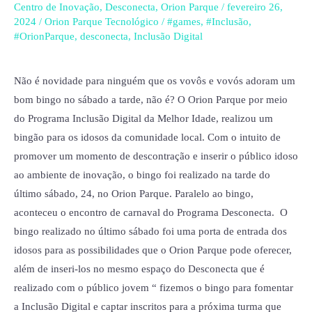
a
Centro de Inovação
,
Desconecta
,
Orion Parque
/
fevereiro 26,
melhor
2024
/
Orion Parque Tecnológico
/
#games
,
#Inclusão
,
#OrionParque
,
desconecta
,
Inclusão Digital
idade
paralelo
ao
Não é novidade para ninguém que os vovôs e vovós adoram um
encontro
bom bingo no sábado a tarde, não é? O Orion Parque por meio
de
do Programa Inclusão Digital da Melhor Idade, realizou um
Carnaval
bingão para os idosos da comunidade local. Com o intuito de
do
promover um momento de descontração e inserir o público idoso
Desconecta,
ao ambiente de inovação, o bingo foi realizado na tarde do
no
último sábado, 24, no Orion Parque. Paralelo ao bingo,
último
aconteceu o encontro de carnaval do Programa Desconecta. O
sábado
bingo realizado no último sábado foi uma porta de entrada dos
idosos para as possibilidades que o Orion Parque pode oferecer,
além de inseri-los no mesmo espaço do Desconecta que é
realizado com o público jovem “ fizemos o bingo para fomentar
a Inclusão Digital e captar inscritos para a próxima turma que