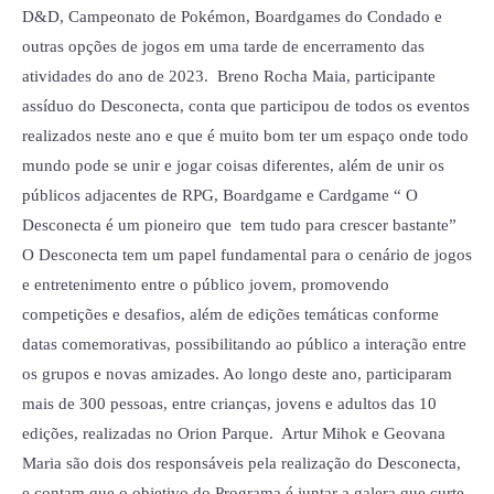
2024
D&D, Campeonato de Pokémon, Boardgames do Condado e
outras opções de jogos em uma tarde de encerramento das
atividades do ano de 2023. Breno Rocha Maia, participante
assíduo do Desconecta, conta que participou de todos os eventos
realizados neste ano e que é muito bom ter um espaço onde todo
mundo pode se unir e jogar coisas diferentes, além de unir os
públicos adjacentes de RPG, Boardgame e Cardgame “ O
Desconecta é um pioneiro que tem tudo para crescer bastante”
O Desconecta tem um papel fundamental para o cenário de jogos
e entretenimento entre o público jovem, promovendo
competições e desafios, além de edições temáticas conforme
datas comemorativas, possibilitando ao público a interação entre
os grupos e novas amizades. Ao longo deste ano, participaram
mais de 300 pessoas, entre crianças, jovens e adultos das 10
edições, realizadas no Orion Parque. Artur Mihok e Geovana
Maria são dois dos responsáveis pela realização do Desconecta,
e contam que o objetivo do Programa é juntar a galera que curte