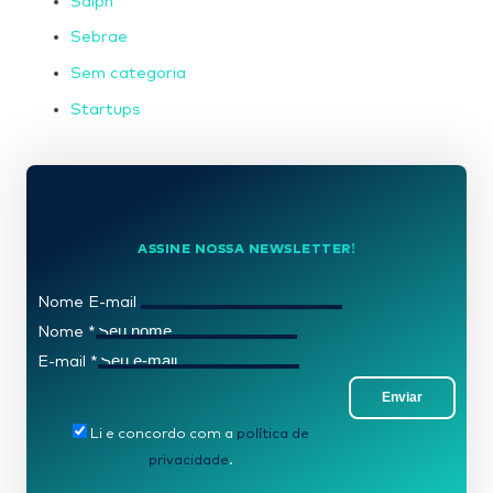
Saiph
Sebrae
Sem categoria
Startups
ASSINE NOSSA NEWSLETTER!
Nome E-mail
Nome
*
E-mail
*
Enviar
Li e concordo com a
política de
privacidade
.