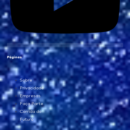
Páginas
Sobre
Privacidade
Empresas
Faça Parte
Corrida do
Futuro