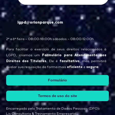
lgpd@orionparque.com
2° a 6° feira – 08:00-18:00h sábados – 08:00-12:00h
Para facilitar o exercício de seus direitos relacionados à
Formulário para Atendimento aos
LGPD, criamos um
Direitos dos Titulares
facultativo
. Ele é
, mas permitirá
eficiente
segura
avaliar sua requisição da forma mais
e
:
Formulário
Termos de uso do site
Encarregado pelo Tratamento de Dados Pessoais (DPO):
Lis Consultoria & Treinamento Empresarial