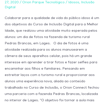
Melhor
27, 2020
/
Orion Parque Tecnológico
/
Idosos
,
Inclusão
Idade
Digital
realiza
Colaborar para a qualidade de vida do público idoso é um
aula
dos objetivos do Curso de Inclusão Digital para a Melhor
prática
Idade, que realizou uma atividade muito esperada pelos
de
alunos: um dia de fotos na fazenda de turismo rural
fotos
Pedras Brancas, em Lages. O dia de fotos é uma
com
atividade realizada para os alunos manusearem a
celular
câmera de seus aparelhos celular, pois há um grande
interesse em aprender a tirar fotos e fazer selfies para
encaminhar aos filhos e familiares. Pensando em
estreitar laços com o turismo rural e proporcionar aos
alunos uma experiência nova, aliada ao conteúdo
trabalhado no Curso de Inclusão, o Orion Connect fechou
uma parceria com a fazenda Pedras Brancas, localizada
no interior de Lages. “O objetivo foi tornar a aula mais