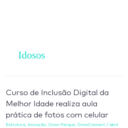
Ir
para
o
conteúdo
Idosos
Curso
Curso de Inclusão Digital da
de
Melhor Idade realiza aula
Inclusão
prática de fotos com celular
Digital
da
Estrutura
,
Inovação
,
Orion Parque
,
OrionConnect
/
abril