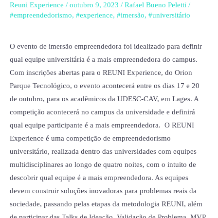
o
Reuni Experience
/
outubro 9, 2023
/
Rafael Bueno Peletti
/
REUNI
#empreendedorismo
,
#experience
,
#imersão
,
#universitário
Experience
que
O evento de imersão empreendedora foi idealizado para definir
acontecerá
qual equipe universitária é a mais empreendedora do campus.
na
Com inscrições abertas para o REUNI Experience, do Orion
UDESC-
Parque Tecnológico, o evento acontecerá entre os dias 17 e 20
CAV
de outubro, para os acadêmicos da UDESC-CAV, em Lages. A
entre
competição acontecerá no campus da universidade e definirá
os
qual equipe participante é a mais empreendedora. O REUNI
dias
Experience é uma competição de empreendedorismo
17
universitário, realizada dentro das universidades com equipes
e
multidisciplinares ao longo de quatro noites, com o intuito de
20
descobrir qual equipe é a mais empreendedora. As equipes
de
devem construir soluções inovadoras para problemas reais da
outubro
sociedade, passando pelas etapas da metodologia REUNI, além
de participar das Talks de Ideação, Validação de Problema, MVP