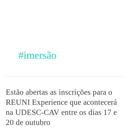
Ir
para
o
conteúdo
#imersão
Estão abertas as inscrições para o
Estão
abertas
REUNI Experience que acontecerá
as
na UDESC-CAV entre os dias 17 e
inscrições
20 de outubro
para