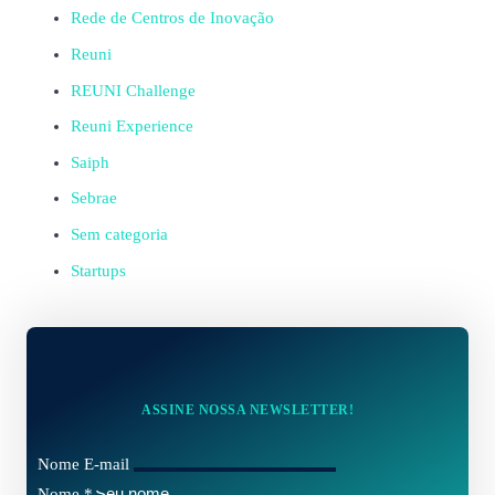
Rede de Centros de Inovação
Reuni
REUNI Challenge
Reuni Experience
Saiph
Sebrae
Sem categoria
Startups
ASSINE NOSSA NEWSLETTER!
Nome E-mail
Nome
*