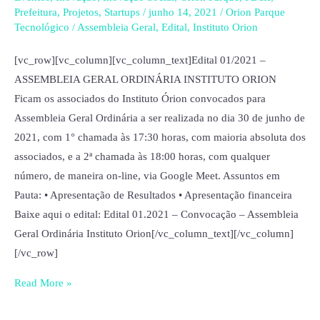
ASSEMBLEIA
Prefeitura
,
Projetos
,
Startups
/
junho 14, 2021
/
Orion Parque
GERAL
Tecnológico
/
Assembleia Geral
,
Edital
,
Instituto Orion
ORDINÁRIA
INSTITUTO
[vc_row][vc_column][vc_column_text]Edital 01/2021 –
ORION
ASSEMBLEIA GERAL ORDINÁRIA INSTITUTO ORION
Ficam os associados do Instituto Órion convocados para
Assembleia Geral Ordinária a ser realizada no dia 30 de junho de
2021, com 1° chamada às 17:30 horas, com maioria absoluta dos
associados, e a 2ª chamada às 18:00 horas, com qualquer
número, de maneira on-line, via Google Meet. Assuntos em
Pauta: • Apresentação de Resultados • Apresentação financeira
Baixe aqui o edital: Edital 01.2021 – Convocação – Assembleia
Geral Ordinária Instituto Orion[/vc_column_text][/vc_column]
[/vc_row]
Read More »