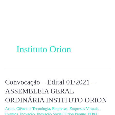
Ir
para
o
conteúdo
Instituto Orion
Convocação – Edital 01/2021 –
Convocação
–
ASSEMBLEIA GERAL
Edital
ORDINÁRIA INSTITUTO ORION
01/2021
–
Acate
,
Ciência e Tecnologia
,
Empresas
,
Empresas Virtuais
,
Eventos
,
Inovação
,
Inovação Social
,
Orion Parque
,
PD&I
,