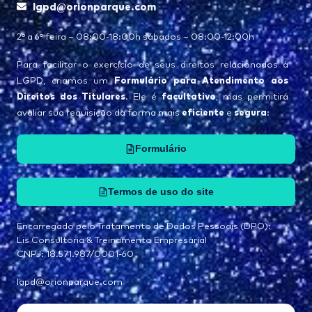
lgpd@orionparque.com
2° a 6° feira – 08:00-18:00h sábados – 08:00-12:00h
Para facilitar o exercício de seus direitos relacionados à
Formulário para Atendimento aos
LGPD, criamos um
Direitos dos Titulares
facultativo
. Ele é
, mas permitirá
eficiente
segura
avaliar sua requisição da forma mais
e
:
Formulário
Termos de uso do site
Encarregado pelo Tratamento de Dados Pessoais (DPO):
Lis Consultoria & Treinamento Empresarial
CNPJ: 18.571.987/0001-60
lgpd@orionparque.com