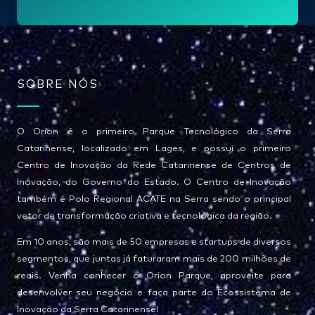
l
*
SOBRE NÓS
O Orion é o primeiro Parque Tecnológico da Serra
Catarinense, localizado em Lages, e possui o primeiro
Centro de Inovação da Rede Catarinense de Centros de
Inovação, do Governo do Estado. O Centro de Inovação
também é Polo Regional ACATE na Serra sendo o principal
vetor de transformação criativa e tecnológica da região.
Em 10 anos, são mais de 50 empresas e startups de diversos
segmentos, que juntas já faturaram mais de 200 milhões de
reais. Venha conhecer o Orion Parque, aproveite para
desenvolver seu negócio e faça parte do Ecossistema de
Inovação da Serra Catarinense!