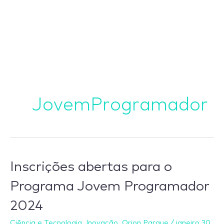
Ir
para
o
conteúdo
JovemProgramador
Inscrições
Inscrições abertas para o
abertas
Programa Jovem Programador
para
2024
o
Programa
Ciência e Tecnologia
,
Inovação
,
Orion Parque
/
janeiro 30,