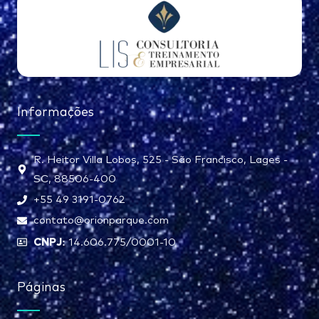
Informações
R. Heitor Villa Lobos, 525 - São Francisco, Lages -
SC, 88506-400
+55 49 3191-0762
contato@orionparque.com
CNPJ:
14.606.775/0001-10
Páginas