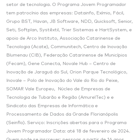
setor de tecnologia. O Programa Jovem Programador
tem patrocínio das empresas: Datainfo, Exímio, Fácil,
Grupo BST, Havan, JB Software, NDD, Quicksoft, Senior,
Seti, Softplan, Systêxtil, Trier Sistemas e HartSystem, e
apoio de Arco Instituto, Associação Catarinense de
Tecnologia (Acate), Communitech, Centro de Inovação
Blumenau (CIB), Federação Catarinense de Municípios
(Fecam), Gene Conecta, Novale Hub – Centro de
Inovação de Jaraguá do Sul, Orion Parque Tecnológico,
Inovale – Polo de Inovação do Vale do Rio do Peixe,
SOMAR Vale Europeu, Núcleo de Empresas de
Tecnologia de Tubarão e Região (AmurelTec) e e
Sindicato das Empresas de Informática e
Processamento de Dados da Grande Florianópolis
(Seinflo). Serviço: Inscrições abertas para o Programa
Jovem Programador Data: até 18 de fevereiro de 2024.
Quem pode se inscrever: pessoas a partir de 16 anos