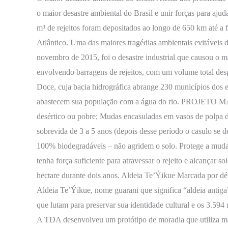
Árvore:
o maior desastre ambiental do Brasil e unir forças para aju
Expedições
m³ de rejeitos foram depositados ao longo de 650 km até 
Atlântico. Uma das maiores tragédias ambientais evitáveis
novembro de 2015, foi o desastre industrial que causou o m
envolvendo barragens de rejeitos, com um volume total des
Doce, cuja bacia hidrográfica abrange 230 municípios dos e
abastecem sua população com a água do rio. PROJETO MA
desértico ou pobre; Mudas encasuladas em vasos de polpa d
sobrevida de 3 a 5 anos (depois desse período o casulo se 
100% biodegradáveis – não agridem o solo. Protege a muda n
tenha força suficiente para atravessar o rejeito e alcançar s
hectare durante dois anos. Aldeia Te’Ýikue Marcada por dé
Aldeia Te’Ýikue, nome guarani que significa “aldeia antiga
que lutam para preservar sua identidade cultural e os 3.594
A TDA desenvolveu um protótipo de moradia que utiliza mad