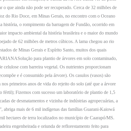
dar o que ainda não pode ser recuperado. Cerca de 32 milhões de
a foz do Rio Doce, em Minas Gerais, no encontro com o Oceano
 da história, o rompimento da barragem de Fundão, ocorrido em
aior impacto ambiental da história brasileira e o maior do mundo
pejado de 62 milhões de metros cúbicos. A lama chegou ao rio
stados de Minas Gerais e Espírito Santo, muitos dos quais
RIANASolução para plantio de árvores em solo contaminado,
e celulose com barreira vegetal. Os nutrientes proporcionam
decompõe e é consumido pela árvore). Os casulos (vasos) são
os primeiros anos de vida do rejeito do solo (até que a árvore
olo fértil); Fizemos com sucesso um laboratório de plantio de 1,5
cadas de desmatamentos e vizinha de indústrias agropecuárias, a
”, abriga mais de 6 mil indígenas das famílias Guarani-Kaiowá
 mil hectares de terra localizados no município de Caarapó/MS.
eira engenheirada e oriunda de reflorestamento feito para