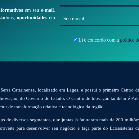
*
nformativos
em seu
e-mail
.
E
tartups,
oportunidades
em
-
m
Li e concordo com a
política 
a
i
l
*
Serra Catarinense, localizado em Lages, e possui o primeiro Centro d
 Inovação, do Governo do Estado. O Centro de Inovação também é Pol
or de transformação criativa e tecnológica da região.
ps de diversos segmentos, que juntas já faturaram mais de 200 milhõe
proveite para desenvolver seu negócio e faça parte do Ecossistema d