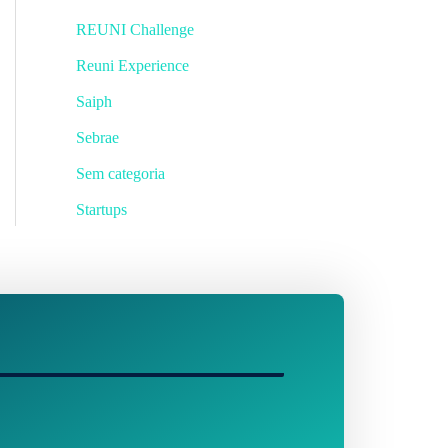
REUNI Challenge
Reuni Experience
Saiph
Sebrae
Sem categoria
Startups