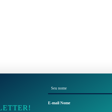
N
o
m
E-mail Nome
LETTER!
e