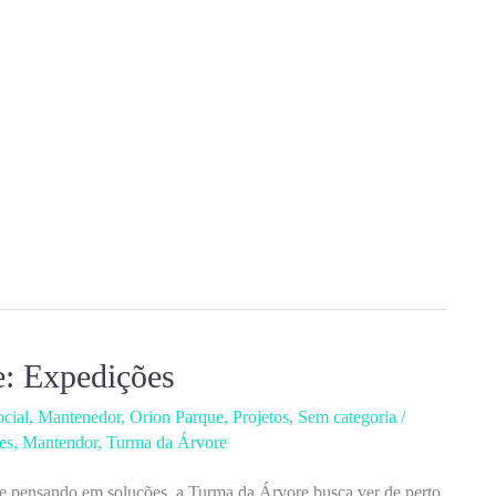
: Expedições
cial
,
Mantenedor
,
Orion Parque
,
Projetos
,
Sem categoria
/
es
,
Mantendor
,
Turma da Árvore
 e pensando em soluções, a Turma da Árvore busca ver de perto