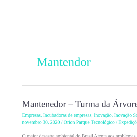
Ir
para
o
conteúdo
Mantendor
Mantenedor – Turma da Árvore
Mantenedor
–
Empresas
,
Incubadoras de empresas
,
Inovação
,
Inovação So
Turma
novembro 30, 2020
/
Orion Parque Tecnológico
/
Expediçõ
da
O maior desastre ambiental do Brasil Atenta aos problemas