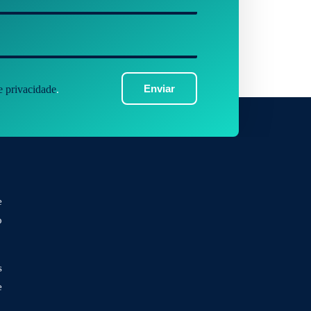
Enviar
de privacidade
.
e
o
s
e