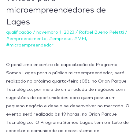
o
microempreendedores de
penúltimo
encontro
Lages
do
qualificação
/
novembro 1, 2023
/
Rafael Bueno Peletti
/
Programa
#empreendimento
,
#empresa
,
#MEI
,
Somos
#microempreendedor
Lages
voltado
O penúltimo encontro de capacitação do Programa
para
Somos Lages para o público microempreendedor, será
microempreendedores
realizado na próxima quarta-feira (08), no Orion Parque
de
Tecnológico, por meio de uma rodada de negócios com
Lages
sugestões de oportunidades para quem possui um
pequeno negócio e deseja se desenvolver no mercado. O
evento será realizado às 19 horas, no Orion Parque
Tecnológico. O Programa Somos Lages tem o intuito de
conectar a comunidade ao ecossistema de