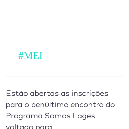
Ir
para
o
conteúdo
#MEI
Estão
Estão abertas as inscrições
abertas
para o penúltimo encontro do
as
Programa Somos Lages
inscrições
para
voltado para