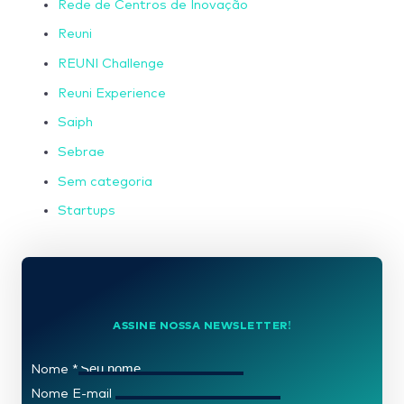
Rede de Centros de Inovação
Reuni
REUNI Challenge
Reuni Experience
Saiph
Sebrae
Sem categoria
Startups
ASSINE NOSSA NEWSLETTER!
Nome
*
Nome E-mail