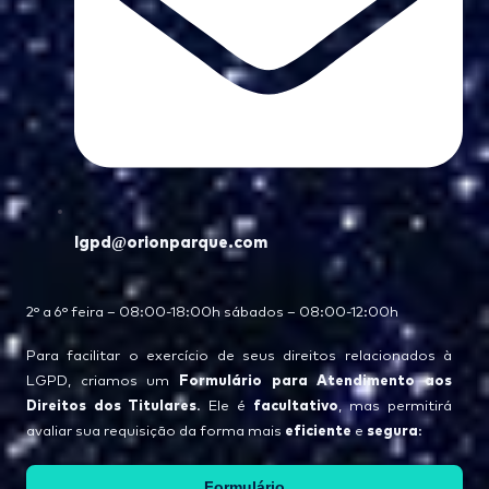
lgpd@orionparque.com
2° a 6° feira – 08:00-18:00h sábados – 08:00-12:00h
Para facilitar o exercício de seus direitos relacionados à
Formulário para Atendimento aos
LGPD, criamos um
Direitos dos Titulares
facultativo
. Ele é
, mas permitirá
eficiente
segura
avaliar sua requisição da forma mais
e
:
Formulário