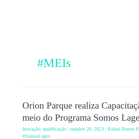
Ir
para
o
conteúdo
#MEIs
Orion Parque realiza Capacit
Orion
Parque
meio do Programa Somos Lag
realiza
Inovação
,
qualificação
/
outubro 20, 2023
/
Rafael Bueno Pe
Capacitação
#SomosLages