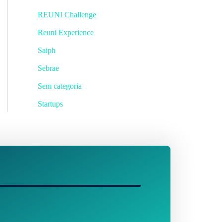
REUNI Challenge
Reuni Experience
Saiph
Sebrae
Sem categoria
Startups