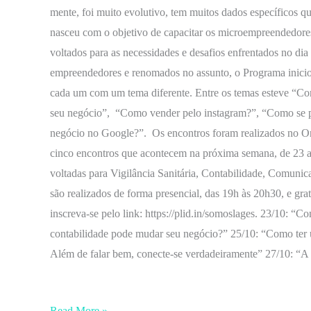
mente, foi muito evolutivo, tem muitos dados específicos 
nasceu com o objetivo de capacitar os microempreendedore
voltados para as necessidades e desafios enfrentados no d
empreendedores e renomados no assunto, o Programa iniciou
cada um com um tema diferente. Entre os temas esteve “Co
seu negócio”, “Como vender pelo instagram?”, “Como se p
negócio no Google?”. Os encontros foram realizados no Ori
cinco encontros que acontecem na próxima semana, de 23 a
voltadas para Vigilância Sanitária, Contabilidade, Comuni
são realizados de forma presencial, das 19h às 20h30, e gr
inscreva-se pelo link: https://plid.in/somoslages. 23/10: “
contabilidade pode mudar seu negócio?” 25/10: “Como te
Além de falar bem, conecte-se verdadeirament
Read More »