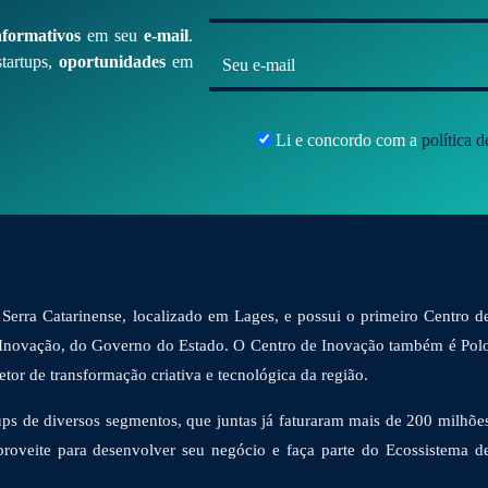
*
nformativos
em seu
e-mail
.
E
tartups,
oportunidades
em
-
m
Li e concordo com a
política 
a
i
l
*
Serra Catarinense, localizado em Lages, e possui o primeiro Centro d
 Inovação, do Governo do Estado. O Centro de Inovação também é Pol
or de transformação criativa e tecnológica da região.
ps de diversos segmentos, que juntas já faturaram mais de 200 milhõe
proveite para desenvolver seu negócio e faça parte do Ecossistema d