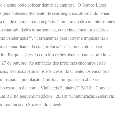
que a gente pode colocar dentro da empresa” O Somos Lages
s para o desenvolvimento de seus negócios, abordando temas
ia a dia de quem tem um negócio. Com um quadro de ministrantes
 suas atividades nesta semana, com cinco encontros diários,
mo vender mais?”, “Ferramentas para inovar e impulsionar o
osicionar diante da concorrência?” e “Como colocar seu
on Parque e já estão com inscrições abertas para os próximos
 27 de outubro. As temáticas dos próximos encontros estão
cação, Recursos Humanos e Sucesso do Cliente. Os encontros
atuitos para a população. Confira a programação abaixo e
Como estar em dia com a Vigilância Sanitária?” 24/10: “Como a
r um RH no pequeno negócio?” 26/10: “Comunicação Assertiva:
e” 27/10: “A importância do Sucesso do Cliente”