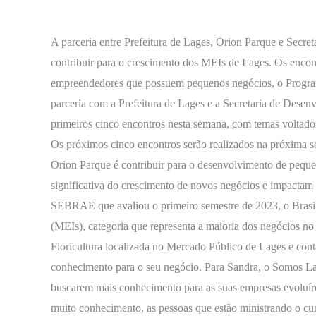
aos
Microempreendedores
por
A parceria entre Prefeitura de Lages, Orion Parque e Secr
meio
contribuir para o crescimento dos MEIs de Lages. Os encontr
do
empreendedores que possuem pequenos negócios, o Progra
Programa
parceria com a Prefeitura de Lages e a Secretaria de Dese
Somos
primeiros cinco encontros nesta semana, com temas voltado
Lages
Os próximos cinco encontros serão realizados na próxima s
Orion Parque é contribuir para o desenvolvimento de peq
significativa do crescimento de novos negócios e impactam
SEBRAE que avaliou o primeiro semestre de 2023, o Brasi
(MEIs), categoria que representa a maioria dos negócios no
Floricultura localizada no Mercado Público de Lages e con
conhecimento para o seu negócio. Para Sandra, o Somos Lag
buscarem mais conhecimento para as suas empresas evoluír
muito conhecimento, as pessoas que estão ministrando o cur