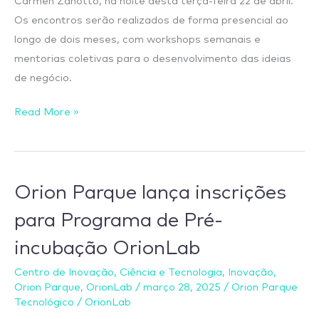
Carmen Zanotto, na noite desta terça-feira 22 de abril.
Os encontros serão realizados de forma presencial ao
longo de dois meses, com workshops semanais e
mentorias coletivas para o desenvolvimento das ideias
de negócio.
Read More »
Orion
Orion Parque lança inscrições
Parque
para Programa de Pré-
lança
incubação OrionLab
inscrições
para
Centro de Inovação
,
Ciência e Tecnologia
,
Inovação
,
Programa
Orion Parque
,
OrionLab
/
março 28, 2025
/
Orion Parque
de
Tecnológico
/
OrionLab