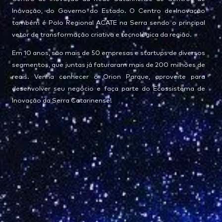
Inovação, do Governo do Estado. O Centro de Inovação
também é Polo Regional ACATE na Serra sendo o principal
vetor de transformação criativa e tecnológica da região.
Em 10 anos, são mais de 50 empresas e startups de diversos
segmentos, que juntas já faturaram mais de 200 milhões de
reais. Venha conhecer o Orion Parque, aproveite para
desenvolver seu negócio e faça parte do Ecossistema de
Inovação da Serra Catarinense!