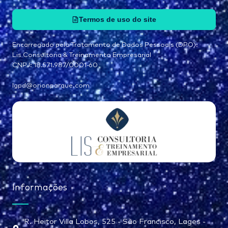
Termos de uso do site
Encarregado pelo Tratamento de Dados Pessoais (DPO):
Lis Consultoria & Treinamento Empresarial
CNPJ: 18.571.987/0001-60
lgpd@orionparque.com
Informações
R. Heitor Villa Lobos, 525 - São Francisco, Lages -