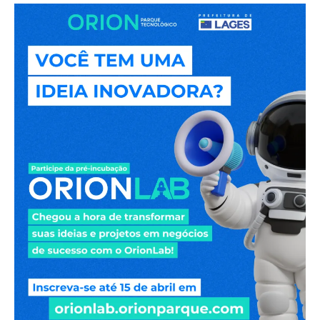
Pré-
incubação
OrionLab