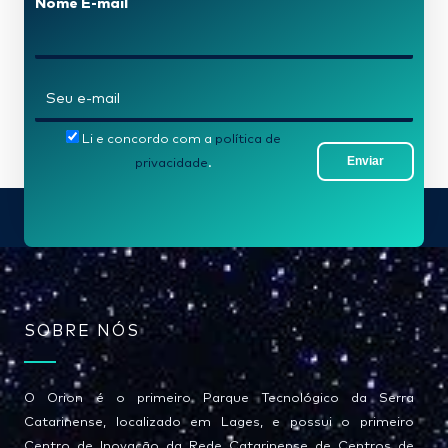
Nome E-mail
e
*
E
-
Li e concordo com a
política de
m
Enviar
privacidade
.
a
i
l
*
SOBRE NÓS
O Orion é o primeiro Parque Tecnológico da Serra
Catarinense, localizado em Lages, e possui o primeiro
Centro de Inovação da Rede Catarinense de Centros de