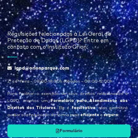
Requisições relacionadas à Lei Geral de
Proteção de Dados (LGPD)? Entre em
contato com o Instituto Orion:
lgpd@orionparque.com
2° a 6° feira – 08:00-18:00h sábados – 08:00-12:00h
Para facilitar o exercício de seus direitos relacionados à
Formulário para Atendimento aos
LGPD, criamos um
Direitos dos Titulares
facultativo
. Ele é
, mas permitirá
eficiente
segura
avaliar sua requisição da forma mais
e
:
Formulário