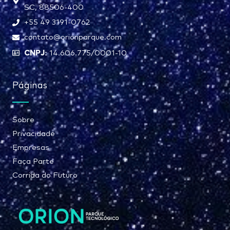
SC, 88506-400
+55 49 3191-0762
contato@orionparque.com
CNPJ:
14.606.775/0001-10
Páginas
Sobre
Privacidade
Empresas
Faça Parte
Corrida do Futuro