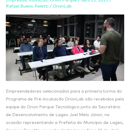
Empresas
,
Inovação
,
Orion Parque
/
abril 23, 2025
/
nesta
Rafael Bueno Peletti
/
OrionLab
terça-
feira
Empreendedores selecionados para a primeira turma do
Programa de Pré-Incubação OrionLab são recebidos pela
equipe do Orion Parque Tecnológico junto do Secretário
de Desenvolvimento de Lages Joel Melo Júnior, na
ocasião representando a Prefeita do Município de Lages,