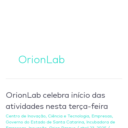
Ir
para
o
conteúdo
OrionLab
OrionLab
OrionLab celebra início das
celebra
atividades nesta terça-feira
início
das
Centro de Inovação
,
Ciência e Tecnologia
,
Empresas
,
Governo do Estado de Santa Catarina
,
Incubadora de
atividades