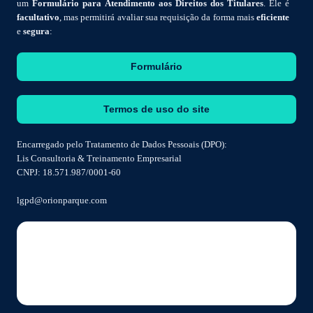
um
Formulário para Atendimento aos Direitos dos Titulares
. Ele é
facultativo
, mas permitirá avaliar sua requisição da forma mais
eficiente
e
segura
:
Formulário
Termos de uso do site
Encarregado pelo Tratamento de Dados Pessoais (DPO):
Lis Consultoria & Treinamento Empresarial
CNPJ: 18.571.987/0001-60
lgpd@orionparque.com