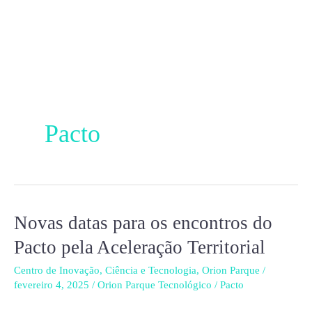
Ir
para
o
conteúdo
Pacto
Novas datas para os encontros do
Novas
datas
Pacto pela Aceleração Territorial
para
Centro de Inovação
,
Ciência e Tecnologia
,
Orion Parque
/
os
fevereiro 4, 2025
/
Orion Parque Tecnológico
/
Pacto
encontros