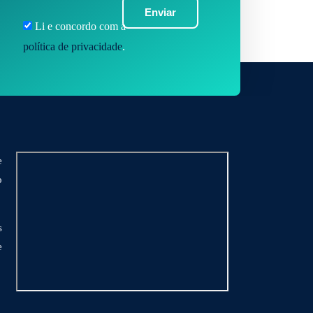
Enviar
Li e concordo com a
política de privacidade
.
e
o
s
e