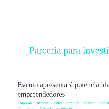
Ir
para
o
conteúdo
Parceria para investi
Evento apresentará potencialid
Evento
apresentará
empreendedores
potencialidades
Empresas
,
Estrutura
,
Eventos
,
Prefeitura
,
Projetos
/
junho 1
que
Orion Parque
,
Parceria para investir