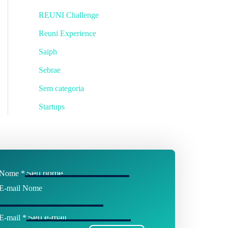
REUNI Challenge
Reuni Experience
Saiph
Sebrae
Sem categoria
Startups
Nome
*
E-mail Nome
E-mail
*