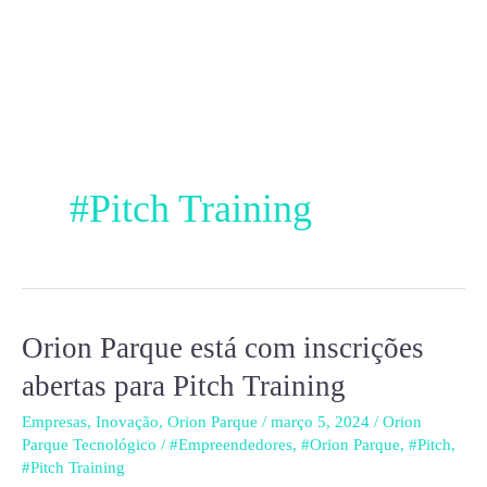
Ir
para
o
conteúdo
#Pitch Training
Orion Parque está com inscrições
Orion
Parque
abertas para Pitch Training
está
Empresas
,
Inovação
,
Orion Parque
/
março 5, 2024
/
Orion
com
Parque Tecnológico
/
#Empreendedores
,
#Orion Parque
,
#Pitch
,
inscrições
#Pitch Training