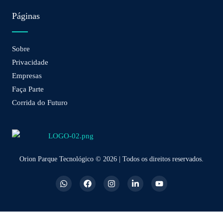
Páginas
Sobre
Privacidade
Empresas
Faça Parte
Corrida do Futuro
Orion Parque Tecnológico © 2026 | Todos os direitos reservados.
W
F
I
L
Y
h
a
n
i
o
a
c
s
n
u
t
e
t
k
t
s
b
a
e
u
a
o
g
d
b