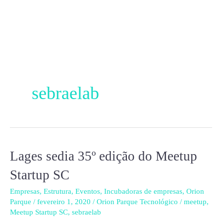
Ir
para
o
conteúdo
sebraelab
Lages
Lages sedia 35º edição do Meetup
sedia
Startup SC
35º
Empresas
,
Estrutura
,
Eventos
,
Incubadoras de empresas
,
Orion
edição
Parque
/
fevereiro 1, 2020
/
Orion Parque Tecnológico
/
meetup
,
do
Meetup Startup SC
,
sebraelab
Meetup