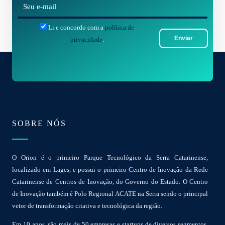
E
-
Li e concordo com a
política de
m
Enviar
privacidade
.
a
i
l
*
SOBRE NÓS
O Orion é o primeiro Parque Tecnológico da Serra Catarinense,
localizado em Lages, e possui o primeiro Centro de Inovação da Rede
Catarinense de Centros de Inovação, do Governo do Estado. O Centro
de Inovação também é Polo Regional ACATE na Serra sendo o principal
vetor de transformação criativa e tecnológica da região.
Em 10 anos, são mais de 50 empresas e startups de diversos segmentos,