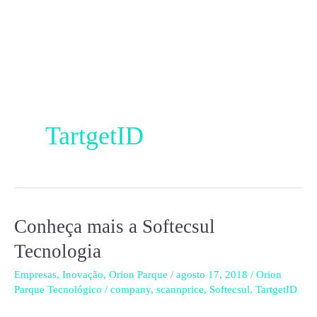
Ir
para
o
conteúdo
TartgetID
Conheça mais a Softecsul
Conheça
mais
Tecnologia
a
Empresas
,
Inovação
,
Orion Parque
/
agosto 17, 2018
/
Orion
Softecsul
Parque Tecnológico
/
company
,
scannprice
,
Softecsul
,
TartgetID
Tecnologia