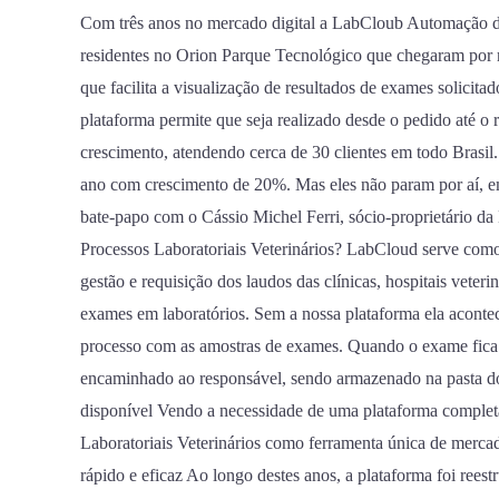
de
Com três anos no mercado digital a LabCloub Automação de
Processos
residentes no Orion Parque Tecnológico que chegaram por 
Laboratoriais
que facilita a visualização de resultados de exames solicit
Veterinários
plataforma permite que seja realizado desde o pedido até o r
crescimento, atendendo cerca de 30 clientes em todo Brasil.
ano com crescimento de 20%. Mas eles não param por aí, em
bate-papo com o Cássio Michel Ferri, sócio-proprietário
Processos Laboratoriais Veterinários? LabCloud serve como
gestão e requisição dos laudos das clínicas, hospitais veteri
exames em laboratórios. Sem a nossa plataforma ela aconte
processo com as amostras de exames. Quando o exame fica 
encaminhado ao responsável, sendo armazenado na pasta do 
disponível Vendo a necessidade de uma plataforma comple
Laboratoriais Veterinários como ferramenta única de merc
rápido e eficaz Ao longo destes anos, a plataforma foi rees