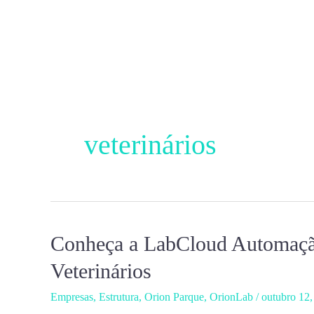
Ir
para
o
conteúdo
veterinários
Conheça a LabCloud Automação
Conheça
a
Veterinários
LabCloud
Empresas
,
Estrutura
,
Orion Parque
,
OrionLab
/
outubro 12
Automação