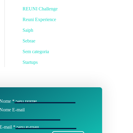
REUNI Challenge
Reuni Experience
Saiph
Sebrae
Sem categoria
Startups
Nome
*
Nome E-mail
E-mail
*