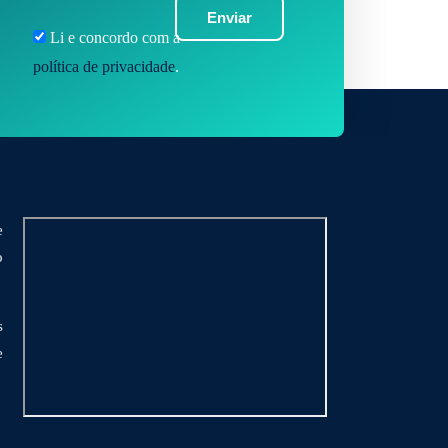
Enviar
Li e concordo com a
política de privacidade
.
e
o
s
e