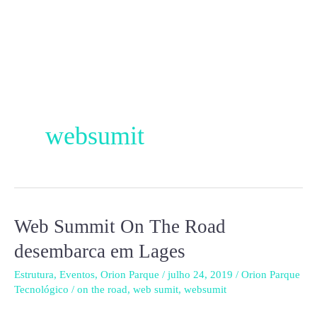
Ir
para
o
conteúdo
websumit
Web Summit On The Road
Web
Summit
desembarca em Lages
On
Estrutura
,
Eventos
,
Orion Parque
/
julho 24, 2019
/
Orion Parque
The
Tecnológico
/
on the road
,
web sumit
,
websumit
Road