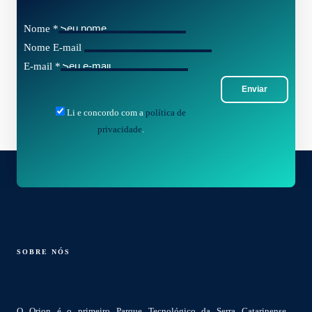
Nome
*
Nome E-mail
E-mail
*
Enviar
Li e concordo com a
política de
privacidade
.
SOBRE NÓS
O Orion é o primeiro Parque Tecnológico da Serra Catarinense,