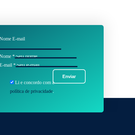
Nome E-mail
Nome
*
E-mail
*
Enviar
Li e concordo com a
política de privacidade
.