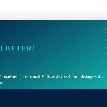
SLETTER!
formativos
em seu
e-mail
.
Notícias
do ecossistema,
destaques
das
os
.