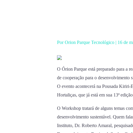
Ir
para
o
conteúdo
Por
Orion Parque Tecnológico
|
16 de m
O Órion Parque está preparado para a r
de cooperação para o desenvolvimento sus
O evento acontecerá na Pousada Kiriri-Et
Hortaliças, que já está em sua 13ª edição
O Workshop tratará de alguns temas como
desenvolvimento sustentável. Quem falar
Instituto, Dr. Roberto Amaral, pesquisa