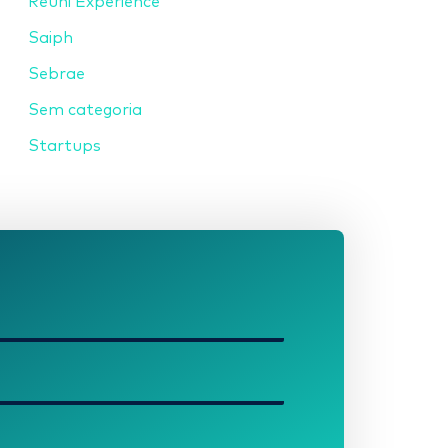
Reuni Experience
Saiph
Sebrae
Sem categoria
Startups