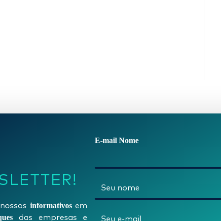
E-mail Nome
SLETTER!
N
o
informativos
nossos
em
m
E
ques
das empresas e