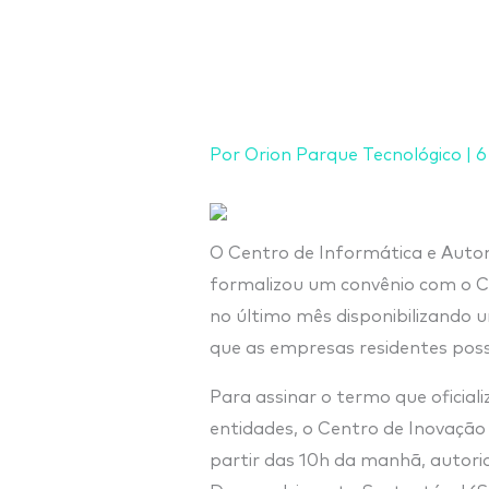
Ir
para
o
conteúdo
Por
Orion Parque Tecnológico
|
6
O Centro de Informática e Aut
formalizou um convênio com o Ce
no último mês disponibilizando 
que as empresas residentes pos
Para assinar o termo que oficial
entidades, o Centro de Inovação
partir das 10h da manhã, autori