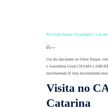
Ir
para
o
conteúdo
Por
Orion Parque Tecnológico
|
1 de ab
Um dia alucinante no Orion Parque, vis
e Assembleia Geral CISAMA e AMURES! S
movimentada (E bota movimentada nisso
Visita no C
Catarina