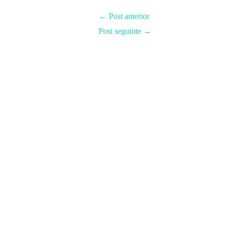
←
Post anterior
Post seguinte
→