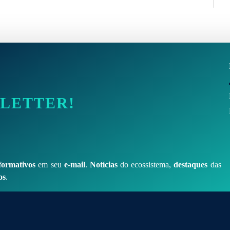
SLETTER!
formativos
em seu
e-mail
.
Notícias
do ecossistema,
destaques
das
os
.