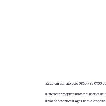
Entre em contato pelo 0800 789 0800 ou 
#internetfibraoptica #internet #series #f
#planofibraoptica #lages #novostropeir