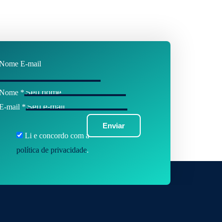
Nome E-mail
Nome
*
E-mail
*
Enviar
Li e concordo com a
política de privacidade
.