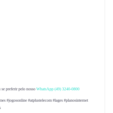
se preferir pelo nosso
WhatsApp (49) 3240-0800
ilmes #jogosonline #atplustelecom #lages #planosinternet
os