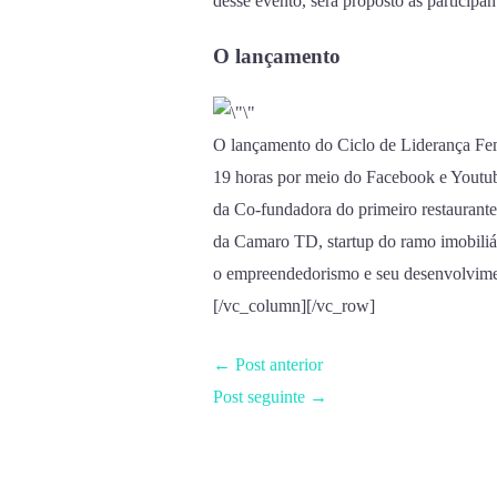
desse evento, será proposto às participan
O lançamento
O lançamento do Ciclo de Liderança Femi
19 horas por meio do Facebook e Youtub
da Co-fundadora do primeiro restaurante
da Camaro TD, startup do ramo imobiliá
o empreendedorismo e seu desenvolvime
[/vc_column][/vc_row]
←
Post anterior
Post seguinte
→