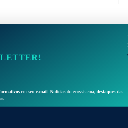
SLETTER!
formativos
em seu
e-mail
.
Notícias
do ecossistema,
destaques
das
os
.