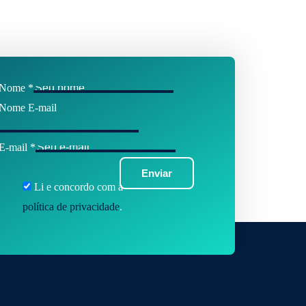
Nome
*
Nome E-mail
E-mail
*
Enviar
Li e concordo com a
política de privacidade
.