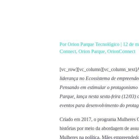
Ir
para
o
conteúdo
Por
Orion Parque Tecnológico
|
12 de m
Connect
,
Orion Parque
,
OrionConnect
[vc_row][vc_column][vc_column_text]
A
liderança no Ecossistema de empreende
Pensando em estimular o protagonismo
Parque, lança nesta sexta-feira (12/03)
eventos para desenvolvimento do protag
Criado em 2017, o programa Mulheres Co
histórias por meio da abordagem de ass
Mulheres na política, Mães empreendedo