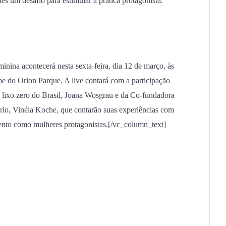
tes um desafio para estimular a prática protagonista.
nina acontecerá nesta sexta-feira, dia 12 de março, às
e do Orion Parque. A live contará com a participação
 lixo zero do Brasil, Joana Wosgrau e da Co-fundadora
rio, Vinéia Koche, que contarão suas experiências com
nto como mulheres protagonistas.[/vc_column_text]