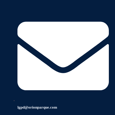
lgpd@orionparque.com