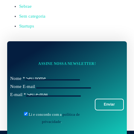
Sebrae
Sem categoria
Startups
ASSINE NOSSA NEWSLETTER!
Nome
*
Nome E-mail
E-mail
*
Enviar
Li e concordo com a
política de
privacidade
.