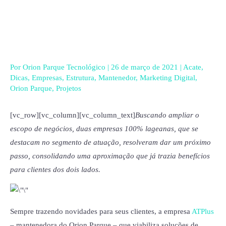
Ir
para
o
conteúdo
Por
Orion Parque Tecnológico
|
26 de março de 2021
|
Acate
,
Dicas
,
Empresas
,
Estrutura
,
Mantenedor
,
Marketing Digital
,
Orion Parque
,
Projetos
[vc_row][vc_column][vc_column_text]
Buscando ampliar o
escopo de negócios, duas empresas 100% lageanas, que se
destacam no segmento de atuação, resolveram dar um próximo
passo, consolidando uma aproximação que já trazia benefícios
para clientes dos dois lados.
Sempre trazendo novidades para seus clientes, a empresa
ATPlus
– mantenedora do Orion Parque – que viabiliza soluções de