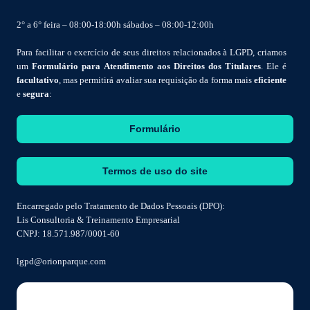
2° a 6° feira – 08:00-18:00h sábados – 08:00-12:00h
Para facilitar o exercício de seus direitos relacionados à LGPD, criamos
um
Formulário para Atendimento aos Direitos dos Titulares
. Ele é
facultativo
, mas permitirá avaliar sua requisição da forma mais
eficiente
e
segura
:
Formulário
Termos de uso do site
Encarregado pelo Tratamento de Dados Pessoais (DPO):
Lis Consultoria & Treinamento Empresarial
CNPJ: 18.571.987/0001-60
lgpd@orionparque.com