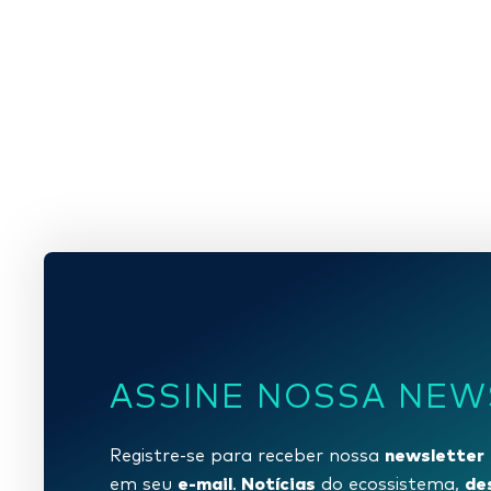
ASSINE NOSSA NEW
newsletter
Registre-se para receber nossa
e-mail
Notícias
de
em seu
.
do ecossistema,