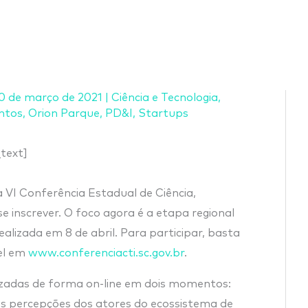
0 de março de 2021
|
Ciência e Tecnologia
,
ntos
,
Orion Parque
,
PD&I
,
Startups
text]
 VI Conferência Estadual de Ciência,
e inscrever. O foco agora é a etapa regional
alizada em 8 de abril. Para participar, basta
el em
www.conferenciacti.sc.gov.br
.
izadas de forma on-line em dois momentos:
as percepções dos atores do ecossistema de