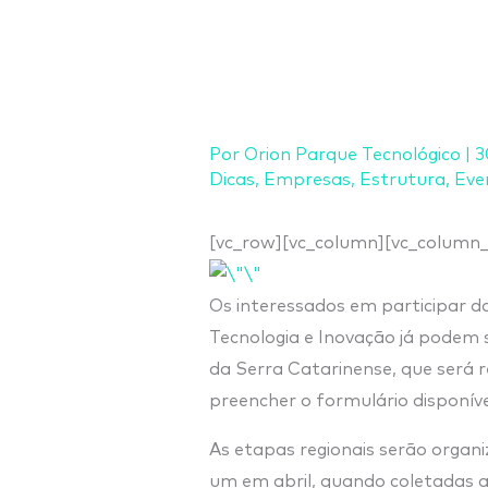
Ir
para
o
conteúdo
Por
Orion Parque Tecnológico
|
3
Dicas
,
Empresas
,
Estrutura
,
Eve
[vc_row][vc_column][vc_column_
Os interessados em participar da
Tecnologia e Inovação já podem s
da Serra Catarinense, que será re
preencher o formulário disponív
As etapas regionais serão organ
um em abril, quando coletadas 