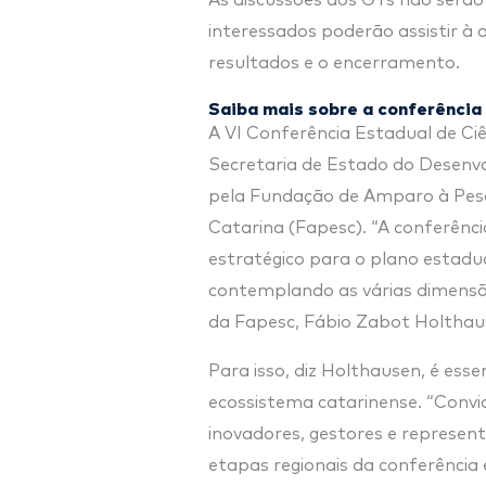
As discussões dos GTs não serão 
interessados poderão assistir à
resultados e o encerramento.
Saiba mais sobre a conferência
A VI Conferência Estadual de Ciê
Secretaria de Estado do Desenv
pela Fundação de Amparo à Pesq
Catarina (Fapesc). “A conferênc
estratégico para o plano estadua
contemplando as várias dimensões
da Fapesc, Fábio Zabot Holthau
Para isso, diz Holthausen, é esse
ecossistema catarinense. “Conv
inovadores, gestores e represen
etapas regionais da conferência 