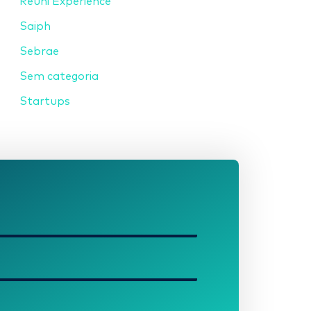
Reuni Experience
Saiph
Sebrae
Sem categoria
Startups