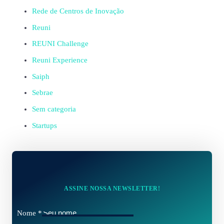
Rede de Centros de Inovação
Reuni
REUNI Challenge
Reuni Experience
Saiph
Sebrae
Sem categoria
Startups
ASSINE NOSSA NEWSLETTER!
Nome
*