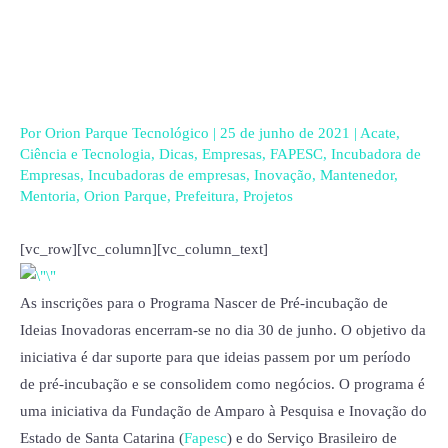
Ir
para
o
conteúdo
Por
Orion Parque Tecnológico
|
25 de junho de 2021
|
Acate
,
Ciência e Tecnologia
,
Dicas
,
Empresas
,
FAPESC
,
Incubadora de
Empresas
,
Incubadoras de empresas
,
Inovação
,
Mantenedor
,
Mentoria
,
Orion Parque
,
Prefeitura
,
Projetos
[vc_row][vc_column][vc_column_text]
As inscrições para o Programa Nascer de Pré-incubação de
Ideias Inovadoras encerram-se no dia 30 de junho. O objetivo da
iniciativa é dar suporte para que ideias passem por um período
de pré-incubação e se consolidem como negócios. O programa é
uma iniciativa da Fundação de Amparo à Pesquisa e Inovação do
Estado de Santa Catarina (
Fapesc
) e do Serviço Brasileiro de