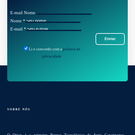
E-mail Nome
Nome
*
E-mail
*
Enviar
Li e concordo com a
política de
privacidade
.
SOBRE NÓS
O Orion é o primeiro Parque Tecnológico da Serra Catarinense,