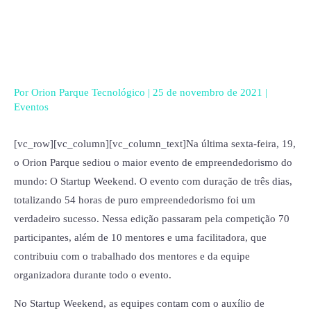
Ir
para
o
conteúdo
Por
Orion Parque Tecnológico
|
25 de novembro de 2021
|
Eventos
[vc_row][vc_column][vc_column_text]Na última sexta-feira, 19,
o Orion Parque sediou o maior evento de empreendedorismo do
mundo: O Startup Weekend. O evento com duração de três dias,
totalizando 54 horas de puro empreendedorismo foi um
verdadeiro sucesso. Nessa edição passaram pela competição 70
participantes, além de 10 mentores e uma facilitadora, que
contribuiu com o trabalhado dos mentores e da equipe
organizadora durante todo o evento.
No Startup Weekend, as equipes contam com o auxílio de