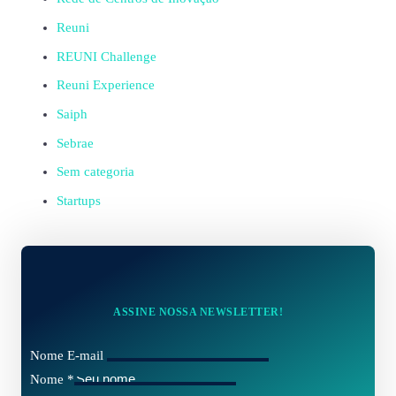
Reuni
REUNI Challenge
Reuni Experience
Saiph
Sebrae
Sem categoria
Startups
ASSINE NOSSA NEWSLETTER!
Nome E-mail
Nome
*