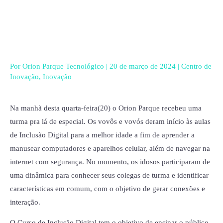
Ir
para
o
conteúdo
Por
Orion Parque Tecnológico
|
20 de março de 2024
|
Centro de
Inovação
,
Inovação
Na manhã desta quarta-feira(20) o Orion Parque recebeu uma
turma pra lá de especial. Os vovôs e vovós deram início às aulas
de Inclusão Digital para a melhor idade a fim de aprender a
manusear computadores e aparelhos celular, além de navegar na
internet com segurança. No momento, os idosos participaram de
uma dinâmica para conhecer seus colegas de turma e identificar
características em comum, com o objetivo de gerar conexões e
interação.
O Curso de Inclusão Digital tem o objetivo de ensinar o público