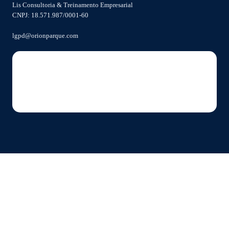
Lis Consultoria & Treinamento Empresarial
CNPJ: 18.571.987/0001-60
lgpd@orionparque.com