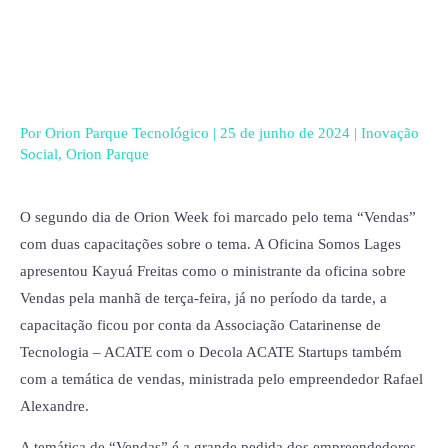
Ir
para
o
conteúdo
Por
Orion Parque Tecnológico
|
25 de junho de 2024
|
Inovação
Social
,
Orion Parque
O segundo dia de Orion Week foi marcado pelo tema “Vendas”
com duas capacitações sobre o tema. A Oficina Somos Lages
apresentou Kayuá Freitas como o ministrante da oficina sobre
Vendas pela manhã de terça-feira, já no período da tarde, a
capacitação ficou por conta da Associação Catarinense de
Tecnologia – ACATE com o Decola ACATE Startups também
com a temática de vendas, ministrada pelo empreendedor Rafael
Alexandre.
A temática de “Vendas” é a grande pedida dos empreendedores