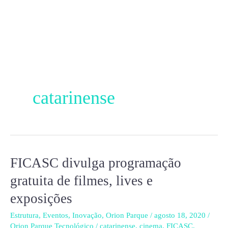
Ir
para
o
conteúdo
catarinense
FICASC divulga programação
FICASC
divulga
gratuita de filmes, lives e
programação
exposições
gratuita
de
Estrutura
,
Eventos
,
Inovação
,
Orion Parque
/
agosto 18, 2020
/
Orion Parque Tecnológico
/
catarinense
,
cinema
,
FICASC
,