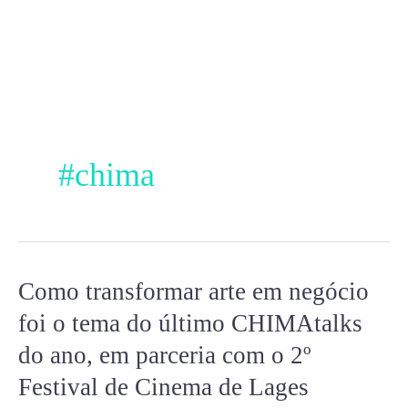
Ir
para
o
conteúdo
#chima
Como transformar arte em negócio
Como
transformar
foi o tema do último CHIMAtalks
arte
do ano, em parceria com o 2º
em
Festival de Cinema de Lages
negócio