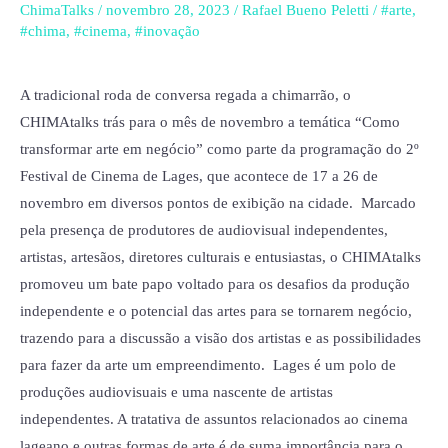
foi
ChimaTalks
/
novembro 28, 2023
/
Rafael Bueno Peletti
/
#arte
,
o
#chima
,
#cinema
,
#inovação
tema
do
A tradicional roda de conversa regada a chimarrão, o
último
CHIMAtalks trás para o mês de novembro a temática “Como
CHIMAtalks
transformar arte em negócio” como parte da programação do 2º
do
Festival de Cinema de Lages, que acontece de 17 a 26 de
ano,
novembro em diversos pontos de exibição na cidade. Marcado
em
pela presença de produtores de audiovisual independentes,
parceria
artistas, artesãos, diretores culturais e entusiastas, o CHIMAtalks
com
promoveu um bate papo voltado para os desafios da produção
o
independente e o potencial das artes para se tornarem negócio,
2º
trazendo para a discussão a visão dos artistas e as possibilidades
Festival
para fazer da arte um empreendimento. Lages é um polo de
de
produções audiovisuais e uma nascente de artistas
Cinema
independentes. A tratativa de assuntos relacionados ao cinema
de
lageano e outras formas de arte é de suma importância para o