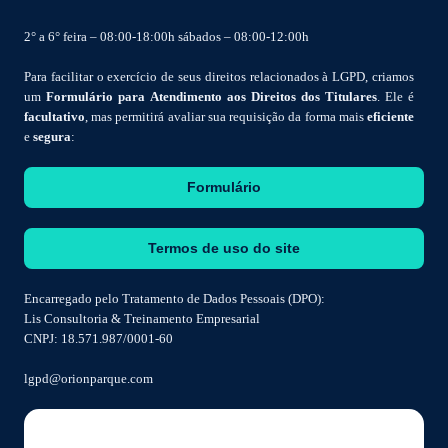
2° a 6° feira – 08:00-18:00h sábados – 08:00-12:00h
Para facilitar o exercício de seus direitos relacionados à LGPD, criamos
um
Formulário para Atendimento aos Direitos dos Titulares
. Ele é
facultativo
, mas permitirá avaliar sua requisição da forma mais
eficiente
e
segura
:
Formulário
Termos de uso do site
Encarregado pelo Tratamento de Dados Pessoais (DPO):
Lis Consultoria & Treinamento Empresarial
CNPJ: 18.571.987/0001-60
lgpd@orionparque.com