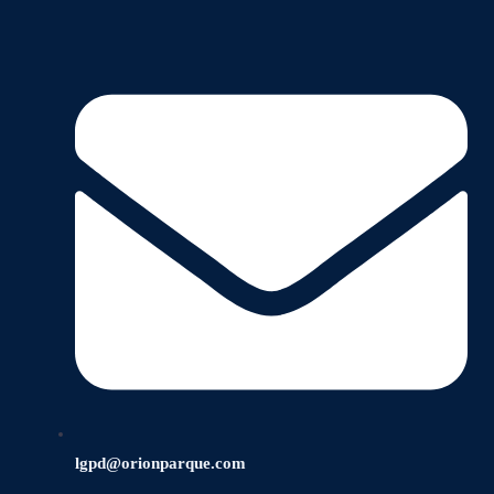
lgpd@orionparque.com