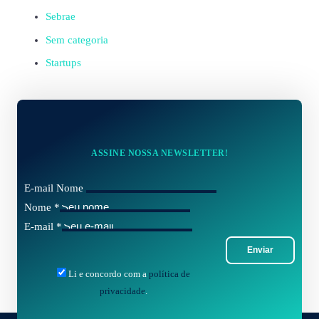
Sebrae
Sem categoria
Startups
ASSINE NOSSA NEWSLETTER!
E-mail Nome
Nome
*
E-mail
*
Enviar
Li e concordo com a
política de
privacidade
.