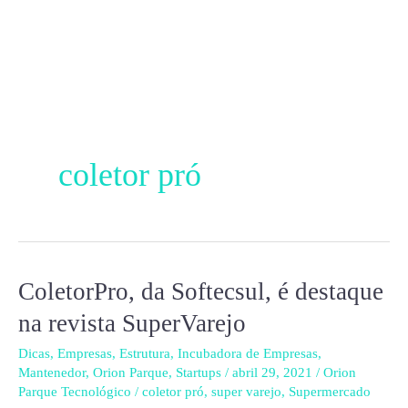
Ir
para
o
conteúdo
coletor pró
ColetorPro, da Softecsul, é destaque
ColetorPro,
da
na revista SuperVarejo
Softecsul,
Dicas
,
Empresas
,
Estrutura
,
Incubadora de Empresas
,
é
Mantenedor
,
Orion Parque
,
Startups
/
abril 29, 2021
/
Orion
destaque
Parque Tecnológico
/
coletor pró
,
super varejo
,
Supermercado