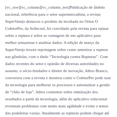
na
[vc_row][vc_column][vc_column_text]Publicação de âmbito
revista
nacional, referência para o setor supermercadista, a revista
SuperVarejo
SuperVarejo destacou o produto da incubada no Orion O
ColetorPro, da Softecsul, foi convidado pela revista para opinar
sobre a ruptura e sobre as vantagens de um aplicativo para
melhor armazenar e analisar dados. A edição de março da
SuperVarejo trouxe reportagem sobre como amenizar a ruptura
nas gôndolas, com o título “Tecnologia contra Rupturas”. Com
dados recentes do setor e opinião de diversas autoridades no
assunto, o sócio-fundador e diretor de inovação, Athos Branco,
conversou com a revista e mostrou como o ColetorPro pode usar
da tecnologia para melhorar os processos e automatizar a gestão
de “chão de loja”. Athos comentou sobre otimização dos
resultados a partir da tecnologia, além do aplicativo solucionar
eventuais problemas com muito mais agilidade e evitar o temor
das prateleiras vazias. Atualmente as rupturas podem chegar até