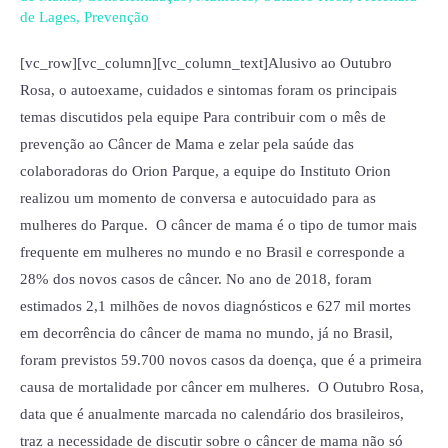
conscientização
de Lages
,
Prevenção
para
a
[vc_row][vc_column][vc_column_text]Alusivo ao Outubro
Prevenção
Rosa, o autoexame, cuidados e sintomas foram os principais
do
temas discutidos pela equipe Para contribuir com o mês de
Câncer
prevenção ao Câncer de Mama e zelar pela saúde das
de
colaboradoras do Orion Parque, a equipe do Instituto Orion
Mama
realizou um momento de conversa e autocuidado para as
mulheres do Parque. O câncer de mama é o tipo de tumor mais
frequente em mulheres no mundo e no Brasil e corresponde a
28% dos novos casos de câncer. No ano de 2018, foram
estimados 2,1 milhões de novos diagnósticos e 627 mil mortes
em decorrência do câncer de mama no mundo, já no Brasil,
foram previstos 59.700 novos casos da doença, que é a primeira
causa de mortalidade por câncer em mulheres. O Outubro Rosa,
data que é anualmente marcada no calendário dos brasileiros,
traz a necessidade de discutir sobre o câncer de mama não só