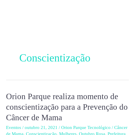
Ir
para
o
conteúdo
Conscientização
Orion Parque realiza momento de
Orion
Parque
conscientização para a Prevenção do
realiza
Câncer de Mama
momento
de
Eventos
/
outubro 21, 2021
/
Orion Parque Tecnológico
/
Câncer
de Mama
,
Conscientização
,
Mulheres
,
Outubro Rosa
,
Prefeitura