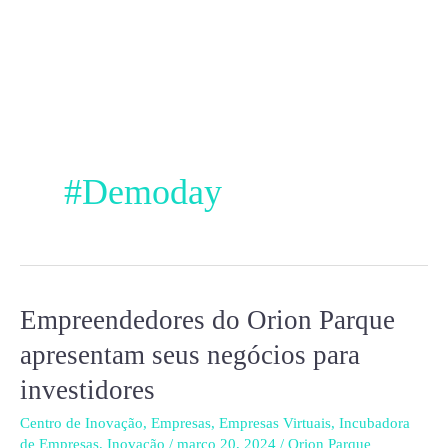
Ir
para
o
conteúdo
#Demoday
Empreendedores do Orion Parque
Empreendedores
do
apresentam seus negócios para
Orion
investidores
Parque
apresentam
Centro de Inovação
,
Empresas
,
Empresas Virtuais
,
Incubadora
de Empresas
,
Inovação
/
março 20, 2024
/
Orion Parque