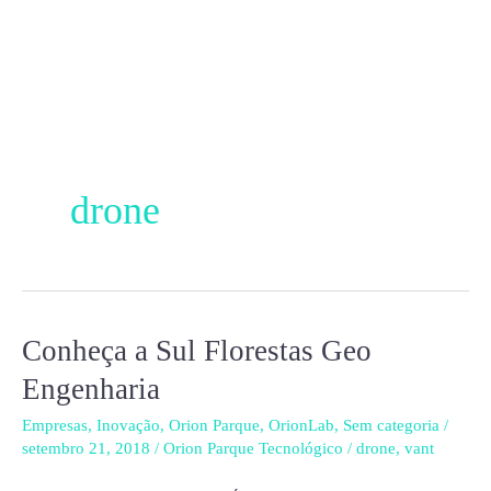
Ir
para
o
conteúdo
drone
Conheça a Sul Florestas Geo
Conheça
a
Engenharia
Sul
Empresas
,
Inovação
,
Orion Parque
,
OrionLab
,
Sem categoria
/
Florestas
setembro 21, 2018
/
Orion Parque Tecnológico
/
drone
,
vant
Geo