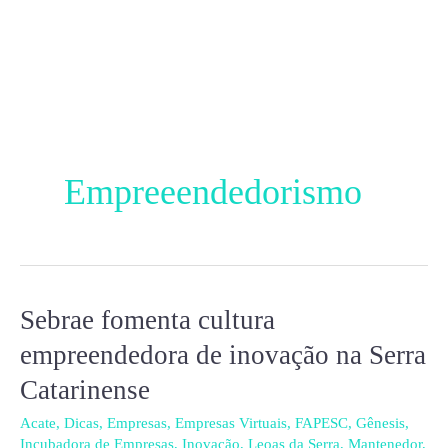
Ir
para
o
conteúdo
Empreeendedorismo
Sebrae fomenta cultura
Sebrae
fomenta
empreendedora de inovação na Serra
cultura
Catarinense
empreendedora
de
Acate
,
Dicas
,
Empresas
,
Empresas Virtuais
,
FAPESC
,
Gênesis
,
Incubadora de Empresas
,
Inovação
,
Leoas da Serra
,
Mantenedor
,