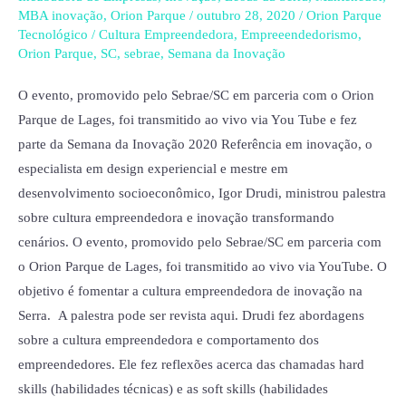
inovação
MBA inovação
,
Orion Parque
/
outubro 28, 2020
/
Orion Parque
na
Tecnológico
/
Cultura Empreendedora
,
Empreeendedorismo
,
Serra
Orion Parque
,
SC
,
sebrae
,
Semana da Inovação
Catarinense
O evento, promovido pelo Sebrae/SC em parceria com o Orion
Parque de Lages, foi transmitido ao vivo via You Tube e fez
parte da Semana da Inovação 2020 Referência em inovação, o
especialista em design experiencial e mestre em
desenvolvimento socioeconômico, Igor Drudi, ministrou palestra
sobre cultura empreendedora e inovação transformando
cenários. O evento, promovido pelo Sebrae/SC em parceria com
o Orion Parque de Lages, foi transmitido ao vivo via YouTube. O
objetivo é fomentar a cultura empreendedora de inovação na
Serra. A palestra pode ser revista aqui. Drudi fez abordagens
sobre a cultura empreendedora e comportamento dos
empreendedores. Ele fez reflexões acerca das chamadas hard
skills (habilidades técnicas) e as soft skills (habilidades