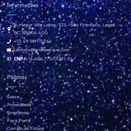
Informações
R. Heitor Villa Lobos, 525 - São Francisco, Lages -
SC, 88506-400
+55 49 3191-0762
contato@orionparque.com
CNPJ:
14.606.775/0001-10
Páginas
Sobre
Privacidade
Empresas
Faça Parte
Corrida do Futuro