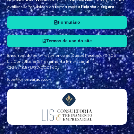
. Ele é
, mas permitirá
eficiente
segura
avaliar sua requisição da forma mais
e
:
Formulário
Termos de uso do site
Encarregado pelo Tratamento de Dados Pessoais (DPO):
Lis Consultoria & Treinamento Empresarial
CNPJ: 18.571.987/0001-60
lgpd@orionparque.com