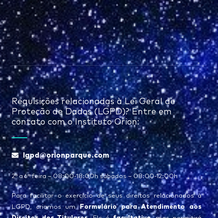
Requisições relacionadas à Lei Geral de
Proteção de Dados (LGPD)? Entre em
contato com o Instituto Orion:
lgpd@orionparque.com
2° a 6° feira – 08:00-18:00h sábados – 08:00-12:00h
Para facilitar o exercício de seus direitos relacionados à
Formulário para Atendimento aos
LGPD, criamos um
Direitos dos Titulares
facultativo