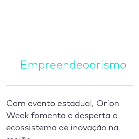
Ir
para
o
conteúdo
Empreendeodrismo
Com
Com evento estadual, Orion
evento
Week fomenta e desperta o
estadual,
ecossistema de inovação na
Orion
Week