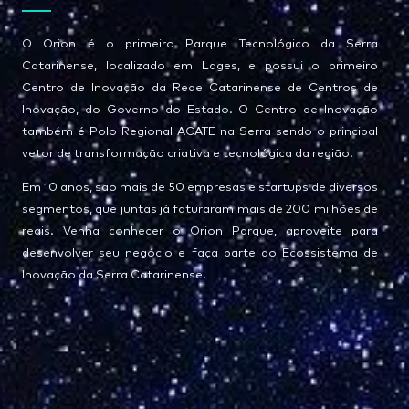
O Orion é o primeiro Parque Tecnológico da Serra
Catarinense, localizado em Lages, e possui o primeiro
Centro de Inovação da Rede Catarinense de Centros de
Inovação, do Governo do Estado. O Centro de Inovação
também é Polo Regional ACATE na Serra sendo o principal
vetor de transformação criativa e tecnológica da região.
Em 10 anos, são mais de 50 empresas e startups de diversos
segmentos, que juntas já faturaram mais de 200 milhões de
reais. Venha conhecer o Orion Parque, aproveite para
desenvolver seu negócio e faça parte do Ecossistema de
Inovação da Serra Catarinense!