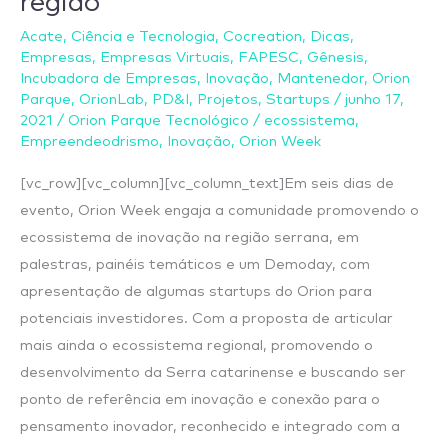
região
fomenta
Acate
,
Ciência e Tecnologia
,
Cocreation
,
Dicas
,
e
Empresas
,
Empresas Virtuais
,
FAPESC
,
Gênesis
,
desperta
Incubadora de Empresas
,
Inovação
,
Mantenedor
,
Orion
o
Parque
,
OrionLab
,
PD&I
,
Projetos
,
Startups
/
junho 17,
ecossistema
2021
/
Orion Parque Tecnológico
/
ecossistema
,
Empreendeodrismo
,
Inovação
,
Orion Week
de
inovação
[vc_row][vc_column][vc_column_text]Em seis dias de
na
evento, Orion Week engaja a comunidade promovendo o
região
ecossistema de inovação na região serrana, em
palestras, painéis temáticos e um Demoday, com
apresentação de algumas startups do Orion para
potenciais investidores. Com a proposta de articular
mais ainda o ecossistema regional, promovendo o
desenvolvimento da Serra catarinense e buscando ser
ponto de referência em inovação e conexão para o
pensamento inovador, reconhecido e integrado com a