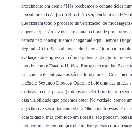
crescimento em escala “Nós recebemos o contato deles num d
investidores da Anjos do Brasil. Na sequência, mais de 30 
que fizeram todo o processo de verificação, de modelagem d
empresa, que são levados em conta na hora de procurarmos 
certeza não conseguiríamos chegar até aqui”, lembra Diog
Segundo Celso Sensini, investidor líder, a Quiron tem muit
avaliação da empresa, um ótimo potencial da Quiron no seto
mundo, como: Estados Unidos, Europa e Austrália. Este é 
capacidade de entrega dos sócios fundadores”. Crescimento 
incêndio Segundo Diogo, a Quiron é hoje uma das únicas s
exclusivamente, para algoritmos no setor florestal, um se
essa visibilidade que podemos obter. Na verdade, somos um
algoritmos e sensoriamento via satélite para florestas. Exis
consolidado, mas com foco em floresta, são poucas”, ressalt
monitoramento remoto, permite mitigar perdas com ameaças 