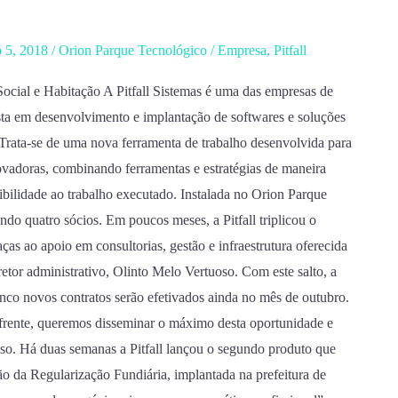
o 5, 2018
/
Orion Parque Tecnológico
/
Empresa
,
Pitfall
Social e Habitação A Pitfall Sistemas é uma das empresas de
sta em desenvolvimento e implantação de softwares e soluções
. Trata-se de uma nova ferramenta de trabalho desenvolvida para
novadoras, combinando ferramentas e estratégias de maneira
sibilidade ao trabalho executado. Instalada no Orion Parque
do quatro sócios. Em poucos meses, a Pitfall triplicou o
ças ao apoio em consultorias, gestão e infraestrutura oferecida
tor administrativo, Olinto Melo Vertuoso. Com este salto, a
cinco novos contratos serão efetivados ainda no mês de outubro.
frente, queremos disseminar o máximo desta oportunidade e
oso. Há duas semanas a Pitfall lançou o segundo produto que
são da Regularização Fundiária, implantada na prefeitura de