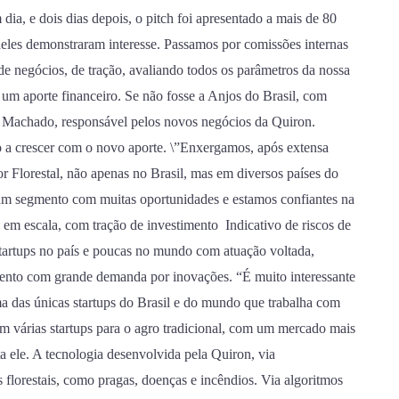
ia, e dois dias depois, o pitch foi apresentado a mais de 80
deles demonstraram interesse. Passamos por comissões internas
e negócios, de tração, avaliando todos os parâmetros da nossa
um aporte financeiro. Se não fosse a Anjos do Brasil, com
o Machado, responsável pelos novos negócios da Quiron.
o a crescer com o novo aporte. \”Enxergamos, após extensa
r Florestal, não apenas no Brasil, mas em diversos países do
um segmento com muitas oportunidades e estamos confiantes na
em escala, com tração de investimento Indicativo de riscos de
tartups no país e poucas no mundo com atuação voltada,
gmento com grande demanda por inovações. “É muito interessante
a das únicas startups do Brasil e do mundo que trabalha com
tem várias startups para o agro tradicional, com um mercado mais
a ele. A tecnologia desenvolvida pela Quiron, via
florestais, como pragas, doenças e incêndios. Via algoritmos