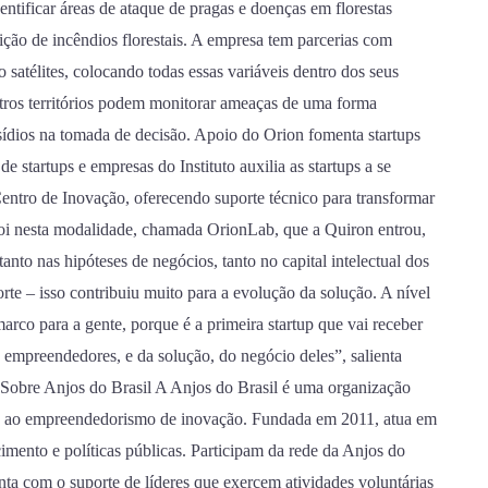
dentificar áreas de ataque de pragas e doenças em florestas
ição de incêndios florestais. A empresa tem parcerias com
 satélites, colocando todas essas variáveis dentro dos seus
utros territórios podem monitorar ameaças de uma forma
ídios na tomada de decisão. Apoio do Orion fomenta startups
 startups e empresas do Instituto auxilia as startups a se
Centro de Inovação, oferecendo suporte técnico para transformar
. Foi nesta modalidade, chamada OrionLab, que a Quiron entrou,
to nas hipóteses de negócios, tanto no capital intelectual dos
te – isso contribuiu muito para a evolução da solução. A nível
arco para a gente, porque é a primeira startup que vai receber
 empreendedores, e da solução, do negócio deles”, salienta
 Sobre Anjos do Brasil A Anjos do Brasil é uma organização
oio ao empreendedorismo de inovação. Fundada em 2011, atua em
cimento e políticas públicas. Participam da rede da Anjos do
nta com o suporte de líderes que exercem atividades voluntárias