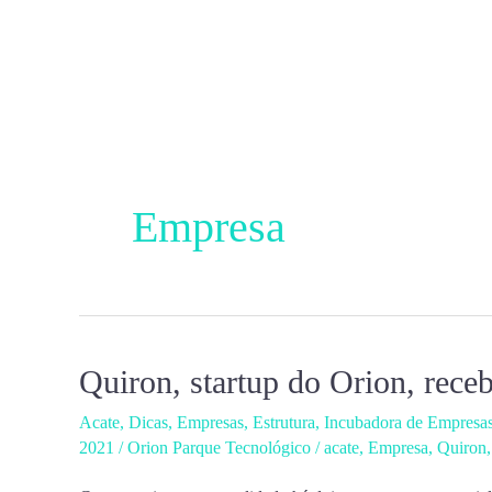
Ir
para
o
conteúdo
Empresa
Quiron, startup do Orion, rece
Quiron,
startup
Acate
,
Dicas
,
Empresas
,
Estrutura
,
Incubadora de Empresa
do
2021
/
Orion Parque Tecnológico
/
acate
,
Empresa
,
Quiron
Orion,