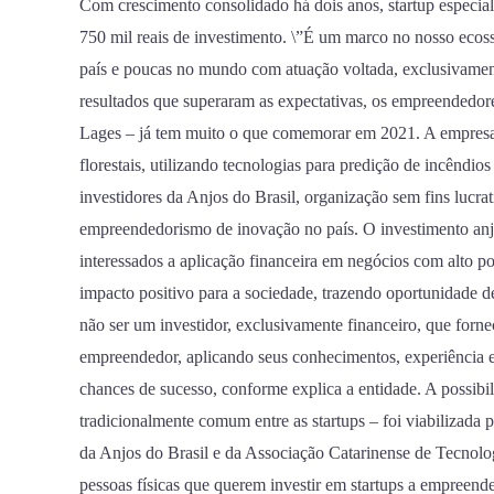
Com crescimento consolidado há dois anos, startup especial
recebe
750 mil reais de investimento. \”É um marco no nosso ecossi
aporte
país e poucas no mundo com atuação voltada, exclusivament
de
resultados que superaram as expectativas, os empreendedor
R$
Lages – já tem muito o que comemorar em 2021. A empresa
750
florestais, utilizando tecnologias para predição de incêndios
mil
investidores da Anjos do Brasil, organização sem fins lucrat
empreendedorismo de inovação no país. O investimento anjo
interessados a aplicação financeira em negócios com alto p
impacto positivo para a sociedade, trazendo oportunidade de 
não ser um investidor, exclusivamente financeiro, que forne
empreendedor, aplicando seus conhecimentos, experiência e
chances de sucesso, conforme explica a entidade. A possibi
tradicionalmente comum entre as startups – foi viabilizada
da Anjos do Brasil e da Associação Catarinense de Tecn
pessoas físicas que querem investir em startups a empreen