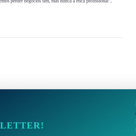
emos perder negócios sim, mas nunca a ética profissional”,
SLETTER!