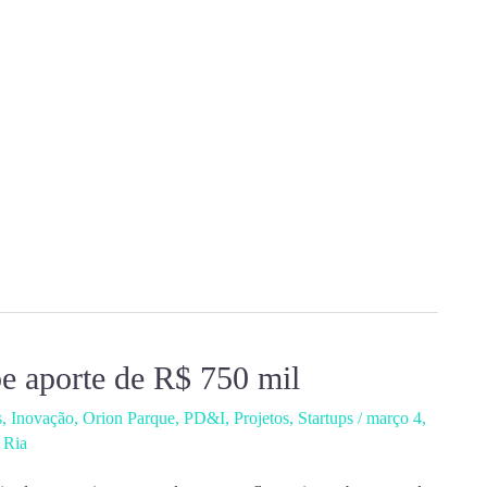
be aporte de R$ 750 mil
s
,
Inovação
,
Orion Parque
,
PD&I
,
Projetos
,
Startups
/
março 4,
,
Ria