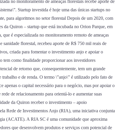
izada no monitoramento de ameaças florestais recebe aporte de
stema\”. Startup investida é hoje uma das únicas startups no
e, para algoritmos no setor florestal Depois de um 2020, com
es da Quiron – startup que está incubada no Orion Parque, em
, que é especializada no monitoramento remoto de ameaças
 e sanidade florestal, recebeu aporte de R$ 750 mil reais de
ivos, criada para fomentar o investimento anjo e apoiar o
 tem como finalidade proporcionar aos investidores
otencial de retorno que, consequentemente, tem um grande
trabalho e de renda. O termo \”anjo\” é utilizado pelo fato de
ce apenas o capital necessário para o negócio, mas por apoiar o
 rede de relacionamento para orientá-lo e aumentar suas
lidade da Quiron receber o investimento – apoio
 pela Rede de Investimentos Anjo (RIA), uma iniciativa conjunta
ologia (ACATE). A RIA SC é uma comunidade que aproxima
dedores que desenvolvem produtos e serviços com potencial de