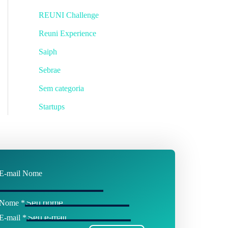
REUNI Challenge
Reuni Experience
Saiph
Sebrae
Sem categoria
Startups
E-mail Nome
Nome
*
E-mail
*