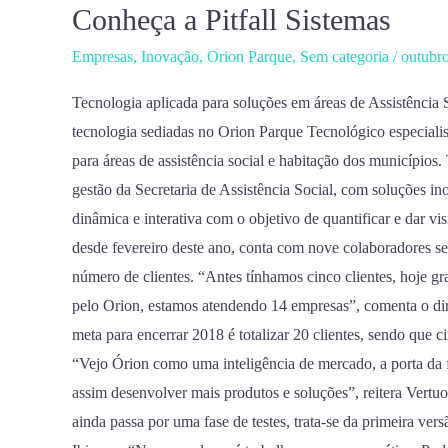
Conheça a Pitfall Sistemas
Conheça
a
Empresas
,
Inovação
,
Orion Parque
,
Sem categoria
/
outubr
Pitfall
Sistemas
Tecnologia aplicada para soluções em áreas de Assistência 
tecnologia sediadas no Orion Parque Tecnológico especiali
para áreas de assistência social e habitação dos municípios
gestão da Secretaria de Assistência Social, com soluções i
dinâmica e interativa com o objetivo de quantificar e dar vi
desde fevereiro deste ano, conta com nove colaboradores sen
número de clientes. “Antes tínhamos cinco clientes, hoje gra
pelo Orion, estamos atendendo 14 empresas”, comenta o dire
meta para encerrar 2018 é totalizar 20 clientes, sendo que 
“Vejo Órion como uma inteligência de mercado, a porta da 
assim desenvolver mais produtos e soluções”, reitera Vertu
ainda passa por uma fase de testes, trata-se da primeira ver