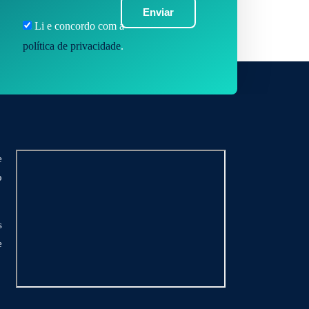
Enviar
Li e concordo com a
política de privacidade
.
e
o
s
e