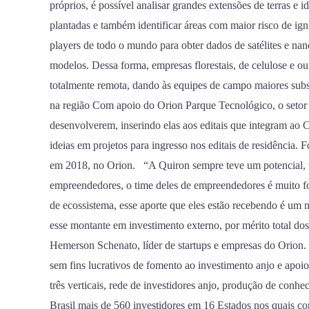
próprios, é possível analisar grandes extensões de terras e i
plantadas e também identificar áreas com maior risco de ign
players de todo o mundo para obter dados de satélites e nano
modelos. Dessa forma, empresas florestais, de celulose e o
totalmente remota, dando às equipes de campo maiores subs
na região Com apoio do Orion Parque Tecnológico, o setor de
desenvolverem, inserindo elas aos editais que integram ao 
ideias em projetos para ingresso nos editais de residência
em 2018, no Orion. “A Quiron sempre teve um potencial, tan
empreendedores, o time deles de empreendedores é muito for
de ecossistema, esse aporte que eles estão recebendo é um m
esse montante em investimento externo, por mérito total dos
Hemerson Schenato, líder de startups e empresas do Orion.
sem fins lucrativos de fomento ao investimento anjo e ap
três verticais, rede de investidores anjo, produção de conhe
Brasil mais de 560 investidores em 16 Estados nos quais co