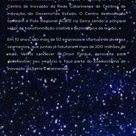
Centro de Inovação da Rede Catarinense de Centros de
Inovação, do Governo do Estado. O Centro de Inovação
também é Polo Regional ACATE na Serra sendo o principal
vetor de transformação criativa e tecnológica da região.
Em 10 anos, são mais de 50 empresas e startups de diversos
segmentos, que juntas já faturaram mais de 200 milhões de
reais. Venha conhecer o Orion Parque, aproveite para
desenvolver seu negócio e faça parte do Ecossistema de
Inovação da Serra Catarinense!