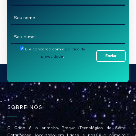
N
o
m
E
e
-
*
Li e concordo com a
política de
m
Enviar
privacidade
.
a
i
l
*
SOBRE NÓS
O Orion é o primeiro Parque Tecnológico da Serra
Catarinense, localizado em Lages, e possui o primeiro