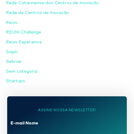
Rede Catarinense dos Centros de Inovação
Rede de Centros de Inovação
Reuni
REUNI Challenge
Reuni Experience
Saiph
Sebrae
Sem categoria
Startups
ASSINE NOSSA NEWSLETTER!
E-mail Nome