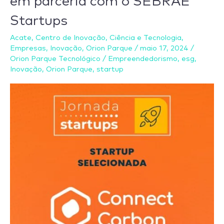
em parceria com o SEBRAE
Programa
Startups
Jornada
Startups
Acate
,
Centro de Inovação
,
Ciência e Tecnologia
,
da
Empresas
,
Inovação
,
Orion Parque
/
maio 17, 2024
/
Orion Parque Tecnológico
/
Empreendedorismo
,
esg
,
ACATE
Inovação
,
Orion Parque
,
startup
em
parceria
com
o
SEBRAE
Startups