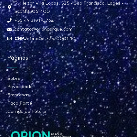
R. Heitor Villa Lobos, 525 - São Francisco, Lages -
SC, 88506-400
+55 49 3191-0762
contato@orionparque.com
CNPJ:
14.606.775/0001-10
Páginas
Sobre
Privacidade
Empresas
Faça Parte
Corrida do Futuro