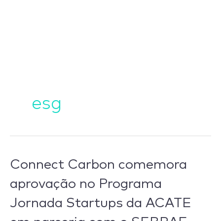
Ir
para
o
conteúdo
esg
Connect
Connect Carbon comemora
Carbon
aprovação no Programa
comemora
Jornada Startups da ACATE
aprovação
no