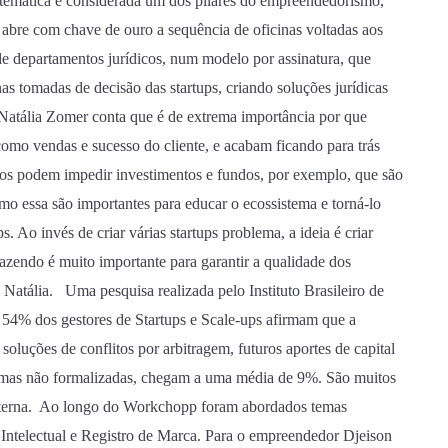
A temática é considerada um dos pilares do empreendedorismo,
 abre com chave de ouro a sequência de oficinas voltadas aos
 departamentos jurídicos, num modelo por assinatura, que
as tomadas de decisão das startups, criando soluções jurídicas
Natália Zomer conta que é de extrema importância por que
mo vendas e sucesso do cliente, e acabam ficando para trás
scos podem impedir investimentos e fundos, por exemplo, que são
mo essa são importantes para educar o ecossistema e torná-lo
s. Ao invés de criar várias startups problema, a ideia é criar
fazendo é muito importante para garantir a qualidade dos
 Natália. Uma pesquisa realizada pelo Instituto Brasileiro de
4% dos gestores de Startups e Scale-ups afirmam que a
luções de conflitos por arbitragem, futuros aportes de capital
s, mas não formalizadas, chegam a uma média de 9%. São muitos
 interna. Ao longo do Workchopp foram abordados temas
ntelectual e Registro de Marca. Para o empreendedor Djeison