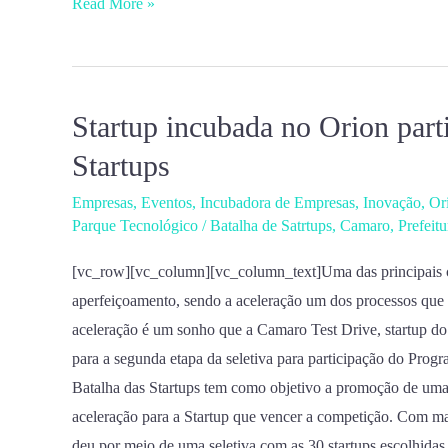
Read More »
Startup incubada no Orion part
Startup
incubada
Startups
no
Empresas
,
Eventos
,
Incubadora de Empresas
,
Inovação
,
Or
Orion
Parque Tecnológico
/
Batalha de Satrtups
,
Camaro
,
Prefeit
participa
do
[vc_row][vc_column][vc_column_text]Uma das principais car
Programa
aperfeiçoamento, sendo a aceleração um dos processos que
Batalha
aceleração é um sonho que a Camaro Test Drive, startup do
de
para a segunda etapa da seletiva para participação do Pro
Startups
Batalha das Startups tem como objetivo a promoção de uma 
aceleração para a Startup que vencer a competição. Com mai
deu por meio de uma seletiva com as 30 startups escolhidas d