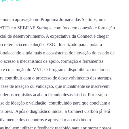
emora a aprovação no Programa Jornada das Startups, uma
(ACATE) e o SEBRAE Startups, com foco em conexão e formação
icial de desenvolvimento. A expectativa da Connect é chegar
mo referência em soluções ESG. Idealizado para apoiar a
 fortalecendo ainda mais o ecossistema de inovação do estado de
a o acesso a mecanismos de apoio, formação e ferramentas
io e construção do MVP. O Programa disponibiliza mentorias
ara contribuir com o processo de desenvolvimento das startups.
m fase de ideação ou validação, que inicialmente se inscrevem
der os requisitos acabam ficando desassistidas. Por isso, o
se de ideação e validação, contribuindo para que concluam a
maiores. Após o diagnóstico inicial, a Connect Carbon já terá
ativamente dos encontros e aproveitar ao máximo o
as incluem utilizar o feedback recebido para aprimorar nossos