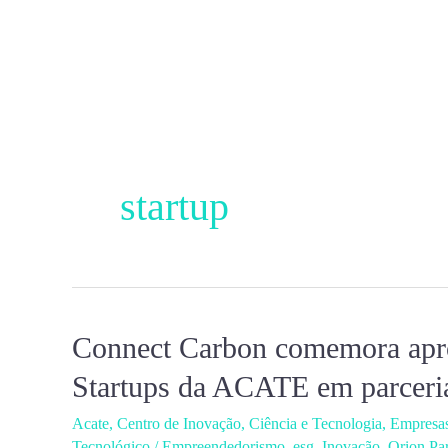
Ir
para
o
conteúdo
startup
Connect Carbon comemora apr
Connect
Carbon
Startups da ACATE em parcer
comemora
Acate
,
Centro de Inovação
,
Ciência e Tecnologia
,
Empresa
aprovação
Tecnológico
/
Empreendedorismo
,
esg
,
Inovação
,
Orion Pa