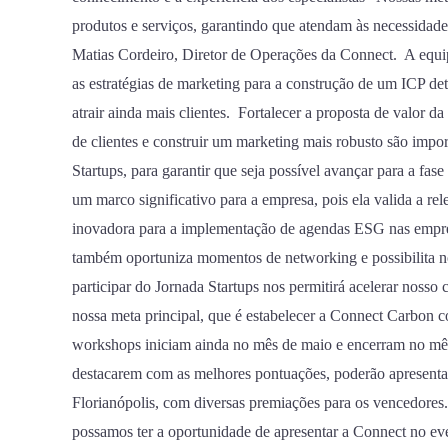
produtos e serviços, garantindo que atendam às necessidades
Matias Cordeiro, Diretor de Operações da Connect. A equi
as estratégias de marketing para a construção de um ICP deta
atrair ainda mais clientes. Fortalecer a proposta de valor d
de clientes e construir um marketing mais robusto são impo
Startups, para garantir que seja possível avançar para a fas
um marco significativo para a empresa, pois ela valida a r
inovadora para a implementação de agendas ESG nas empres
também oportuniza momentos de networking e possibilita n
participar do Jornada Startups nos permitirá acelerar nosso
nossa meta principal, que é estabelecer a Connect Carbon
workshops iniciam ainda no mês de maio e encerram no mês d
destacarem com as melhores pontuações, poderão apresent
Florianópolis, com diversas premiações para os vencedore
possamos ter a oportunidade de apresentar a Connect no eve