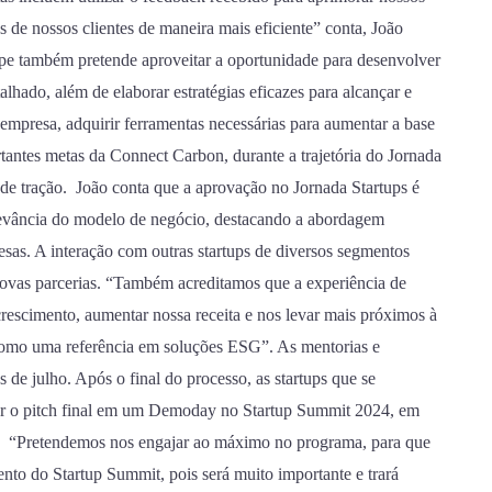
 de nossos clientes de maneira mais eficiente” conta, João
pe também pretende aproveitar a oportunidade para desenvolver
lhado, além de elaborar estratégias eficazes para alcançar e
a empresa, adquirir ferramentas necessárias para aumentar a base
rtantes metas da Connect Carbon, durante a trajetória do Jornada
e de tração. João conta que a aprovação no Jornada Startups é
elevância do modelo de negócio, destacando a abordagem
as. A interação com outras startups de diversos segmentos
ovas parcerias. “Também acreditamos que a experiência de
 crescimento, aumentar nossa receita e nos levar mais próximos à
 como uma referência em soluções ESG”. As mentorias e
e julho. Após o final do processo, as startups que se
ar o pitch final em um Demoday no Startup Summit 2024, em
s. “Pretendemos nos engajar ao máximo no programa, para que
nto do Startup Summit, pois será muito importante e trará