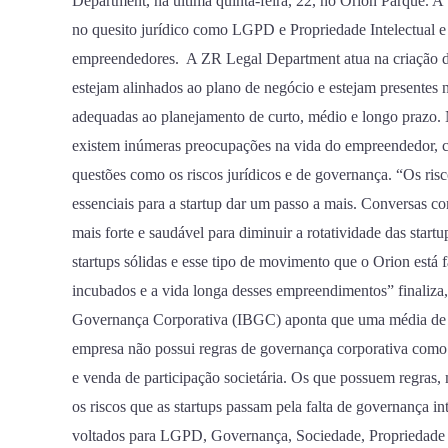
do
Department, na última quinta-feira, 22, no Orion Parque. 
primeiro
no quesito jurídico como LGPD e Propriedade Intelectual e
Workchopp
empreendedores. A ZR Legal Department atua na criação de
do
estejam alinhados ao plano de negócio e estejam presentes n
ano
adequadas ao planejamento de curto, médio e longo prazo. 
existem inúmeras preocupações na vida do empreendedor, co
questões como os riscos jurídicos e de governança. “Os ri
essenciais para a startup dar um passo a mais. Conversas co
mais forte e saudável para diminuir a rotatividade das startup
startups sólidas e esse tipo de movimento que o Orion está 
incubados e a vida longa desses empreendimentos” finaliza,
Governança Corporativa (IBGC) aponta que uma média de 5
empresa não possui regras de governança corporativa como so
e venda de participação societária. Os que possuem regra
os riscos que as startups passam pela falta de governança
voltados para LGPD, Governança, Sociedade, Propriedade I