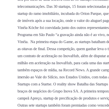
telecomunicações. Das 30 startups, 15 foram selecionadas p
startup do ramo imobiliário, incubada do Orion Parque, q
de imóveis após a sua locação, onde o valor do aluguel pag
Vinéia Köche foi convidada junto dos outros representantes
Programa em São Paulo “a gravação ainda não é ao vivo, ne
Vinéia. Na primeira etapa do Game, as startups batalham de
as oitavas de final. Dessa competição, quem ganhar leva o t
um contrato de aceleração no InovaHub, além de disputar a
milhão em aceleração na InovaHub, para cada uma das start
também espaços de mídia, na Record News. A grande campe
imersão ao Vale do Silício, nos Estados Unidos, com todas 
Startups com a Startse. O reality show Batalha das Startu
braços de negócios do Grupo Inova SA. A primeira tempor
campeã Apreço, startup de precificação de produtos e serviç
Outras sete startups também foram premiadas como vencedo