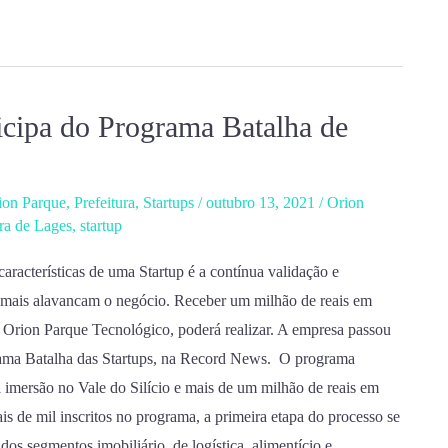
icipa do Programa Batalha de
ion Parque
,
Prefeitura
,
Startups
/
outubro 13, 2021
/
Orion
ura de Lages
,
startup
acterísticas de uma Startup é a contínua validação e
 mais alavancam o negócio. Receber um milhão de reais em
 Orion Parque Tecnológico, poderá realizar. A empresa passou
grama Batalha das Startups, na Record News. O programa
imersão no Vale do Silício e mais de um milhão de reais em
s de mil inscritos no programa, a primeira etapa do processo se
os segmentos imobiliário, de logística, alimentício e