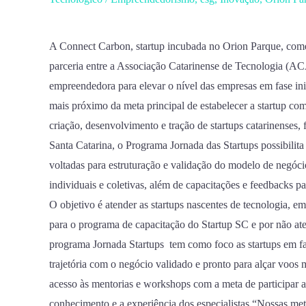
no
Programa
Jornada
A Connect Carbon, startup incubada no Orion Parque, com
Startups
parceria entre a Associação Catarinense de Tecnologia 
da
empreendedora para elevar o nível das empresas em fase in
ACATE
mais próximo da meta principal de estabelecer a startup co
em
criação, desenvolvimento e tração de startups catarinenses,
parceria
Santa Catarina, o Programa Jornada das Startups possibilit
com
voltadas para estruturação e validação do modelo de negóc
o
individuais e coletivas, além de capacitações e feedbacks p
SEBRAE
O objetivo é atender as startups nascentes de tecnologia, e
Startups
para o programa de capacitação do Startup SC e por não aten
programa Jornada Startups tem como foco as startups em fa
trajetória com o negócio validado e pronto para alçar voos 
acesso às mentorias e workshops com a meta de participar 
conhecimento e a experiência dos especialistas “Nossas met