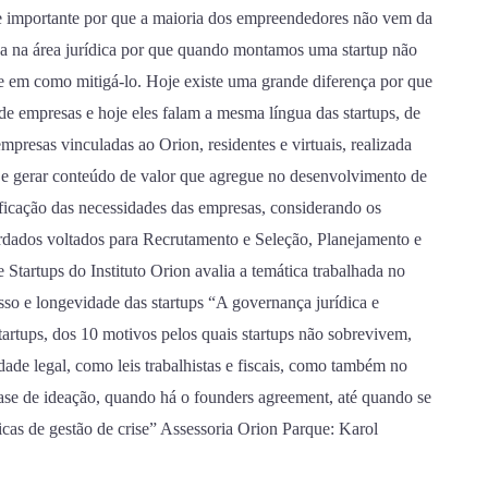
te importante por que a maioria dos empreendedores não vem da
juda na área jurídica por que quando montamos uma startup não
e em como mitigá-lo. Hoje existe uma grande diferença por que
e empresas e hoje eles falam a mesma língua das startups, de
presas vinculadas ao Orion, residentes e virtuais, realizada
 e gerar conteúdo de valor que agregue no desenvolvimento de
ificação das necessidades das empresas, considerando os
rdados voltados para Recrutamento e Seleção, Planejamento e
Startups do Instituto Orion avalia a temática trabalhada no
o e longevidade das startups “A governança jurídica e
artups, dos 10 motivos pelos quais startups não sobrevivem,
dade legal, como leis trabalhistas e fiscais, como também no
 fase de ideação, quando há o founders agreement, até quando se
icas de gestão de crise” Assessoria Orion Parque: Karol