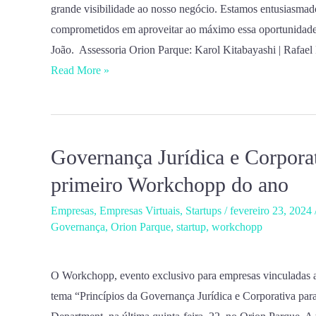
grande visibilidade ao nosso negócio. Estamos entusiasmado
comprometidos em aproveitar ao máximo essa oportunidade 
João. Assessoria Orion Parque: Karol Kitabayashi | Rafael P
Read More »
Governança Jurídica e Corporat
Governança
Jurídica
primeiro Workchopp do ano
e
Empresas
,
Empresas Virtuais
,
Startups
/
fevereiro 23, 2024
Corporativa
Governança
,
Orion Parque
,
startup
,
workchopp
para
Startups
é
O Workchopp, evento exclusivo para empresas vinculadas a
tema
tema “Princípios da Governança Jurídica e Corporativa par