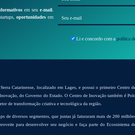
o
nformativos
em seu
e-mail
.
m
E
tartups,
oportunidades
em
e
-
*
m
Li e concordo com a
política 
a
i
l
*
Serra Catarinense, localizado em Lages, e possui o primeiro Centro d
 Inovação, do Governo do Estado. O Centro de Inovação também é Pol
or de transformação criativa e tecnológica da região.
ps de diversos segmentos, que juntas já faturaram mais de 200 milhõe
proveite para desenvolver seu negócio e faça parte do Ecossistema d