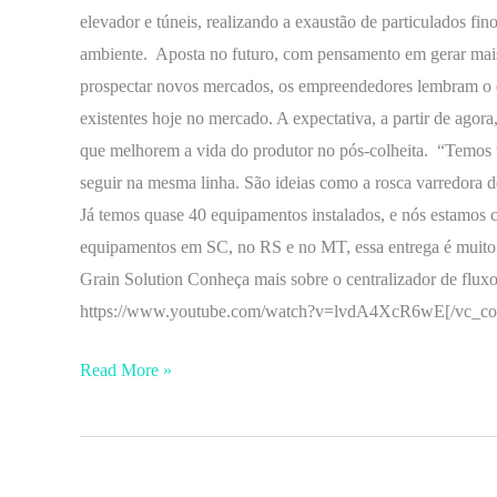
elevador e túneis, realizando a exaustão de particulados fin
ambiente. Aposta no futuro, com pensamento em gerar mais
prospectar novos mercados, os empreendedores lembram o 
existentes hoje no mercado. A expectativa, a partir de agor
que melhorem a vida do produtor no pós-colheita. “Temos u
seguir na mesma linha. São ideias como a rosca varredora d
Já temos quase 40 equipamentos instalados, e nós estamos 
equipamentos em SC, no RS e no MT, essa entrega é muito 
Grain Solution Conheça mais sobre o centralizador de flux
https://www.youtube.com/watch?v=lvdA4XcR6wE[/vc_col
Read More »