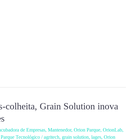
-colheita, Grain Solution inova
es
ncubadora de Empresas
,
Mantenedor
,
Orion Parque
,
OrionLab
,
 Parque Tecnológico
/
agritech
,
grain solution
,
lages
,
Orion