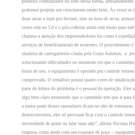
primeiro centralizador foi feito dessa forma, artesanalmente
podemos projetar um crescimento muito bom. Às vezes se i
duas sacas a mais por hectare, mas na hora de secar, armaze
vezes está no 5.0 e o pós-colheita ainda está muito para tr
chamou a atenção dos empreendedores foi como a expediçã
serviços de beneficiamento de sementes. O procedimento é
sinaleira de carregamento criada pela Grain Solution, o pro
solucionando dificuldades no momento em que o caminhão é
horas de uso, o equipamento é operado por controle remoto 
comprovada. O semáforo possui quatro cores de sinalização
parte de leitura do problema é o pessoal da operação. Eles s
algo bem claro mostrando que o caminhão tem que ir para fr
a maior parte desses operadores ficam no alto de estruturas
desenvolvemos, eles só precisam ficar com o controle rem
necessidade de gritar ou falar mais alto”, afirma Nicolau Hi
empresa conta ainda com um exaustor de poço – equipamen