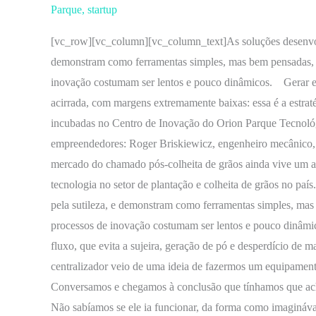
colheita,
Parque
,
startup
Grain
[vc_row][vc_column][vc_column_text]As soluções desenvolv
Solution
demonstram como ferramentas simples, mas bem pensadas, 
inova
inovação costumam ser lentos e pouco dinâmicos. Gerar e
projetando
acirrada, com margens extremamente baixas: essa é a estraté
mercados
incubadas no Centro de Inovação do Orion Parque Tecnológ
emergentes
empreendedores: Roger Briskiewicz, engenheiro mecânico,
mercado do chamado pós-colheita de grãos ainda vive um a
tecnologia no setor de plantação e colheita de grãos no pa
pela sutileza, e demonstram como ferramentas simples, ma
processos de inovação costumam ser lentos e pouco dinâmi
fluxo, que evita a sujeira, geração de pó e desperdício de
centralizador veio de uma ideia de fazermos um equipament
Conversamos e chegamos à conclusão que tínhamos que acha
Não sabíamos se ele ia funcionar, da forma como imagináva