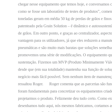
chegar nesse equipamento que temos hoje, e conversamos c
como se fosse um laboratório de testes de produtos”, come
toneladas geram em média 50 kg de perdas de grãos e finos 
patenteado pela Grain Solution – é dinâmico e autossustent
de grãos. Em outro ponto, e graças ao centralizador, aspec
vantagem para os utilizadores, já que eles reduzem a manute
pneumáticas e são muito mais baratas que soluções semelhan
promovemos uma série de modificações. O equipamento que 
sustentação. Fizemos um MVP (Produto Minimamente Viável
desde que (em sua totalidade) mantenha sua função de soluç
negócio mais fácil possível. Sem nenhum item de manutenç
ressaltou Roger. Roger comenta que as parcerias são funda
foram fundamentais para concretizar os equipamentos criad
projetarmos o produto. Felizmente deu tudo certo. Como era
desenhamos tudo aqui, nós mesmos fabricamos, cortamos as 