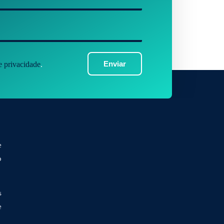
Enviar
de privacidade
.
e
o
s
e