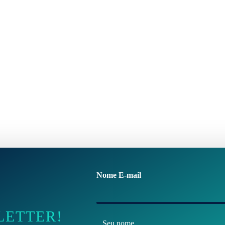
Nome E-mail
LETTER!
N