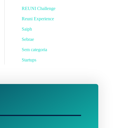
REUNI Challenge
Reuni Experience
Saiph
Sebrae
Sem categoria
Startups