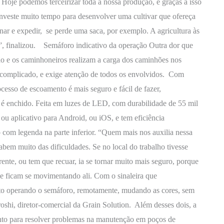
. Hoje podemos terceirizar toda a nossa produção, e graças a isso
nveste muito tempo para desenvolver uma cultivar que ofereça
nar e expedir, se perde uma saca, por exemplo. A agricultura às
ás”, finalizou. Semáforo indicativo da operação Outra dor que
o e os caminhoneiros realizam a carga dos caminhões nos
 complicado, e exige atenção de todos os envolvidos. Com
cesso de escoamento é mais seguro e fácil de fazer,
 enchido. Feita em luzes de LED, com durabilidade de 55 mil
ou aplicativo para Android, ou iOS, e tem eficiência
 com legenda na parte inferior. “Quem mais nos auxilia nessa
abem muito das dificuldades. Se no local do trabalho tivesse
ente, ou tem que recuar, ia se tornar muito mais seguro, porque
, e ficam se movimentando ali. Com o sinaleira que
oto operando o semáforo, remotamente, mudando as cores, sem
roshi, diretor-comercial da Grain Solution. Além desses dois, a
to para resolver problemas na manutenção em poços de