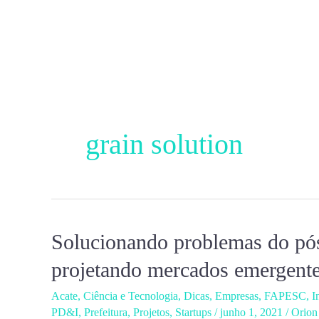
Ir
para
o
conteúdo
grain solution
Solucionando problemas do pós
Solucionando
problemas
projetando mercados emergent
do
Acate
,
Ciência e Tecnologia
,
Dicas
,
Empresas
,
FAPESC
,
I
pós-
PD&I
,
Prefeitura
,
Projetos
,
Startups
/
junho 1, 2021
/
Orion