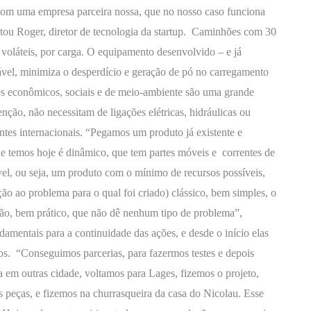
om uma empresa parceira nossa, que no nosso caso funciona
ntou Roger, diretor de tecnologia da startup. Caminhões com 30
voláteis, por carga. O equipamento desenvolvido – e já
ável, minimiza o desperdício e geração de pó no carregamento
tos econômicos, sociais e de meio-ambiente são uma grande
nção, não necessitam de ligações elétricas, hidráulicas ou
tes internacionais. “Pegamos um produto já existente e
temos hoje é dinâmico, que tem partes móveis e correntes de
, ou seja, um produto com o mínimo de recursos possíveis,
ão ao problema para o qual foi criado) clássico, bem simples, o
ão, bem prático, que não dê nenhum tipo de problema”,
mentais para a continuidade das ações, e desde o início elas
os. “Conseguimos parcerias, para fazermos testes e depois
 em outras cidade, voltamos para Lages, fizemos o projeto,
peças, e fizemos na churrasqueira da casa do Nicolau. Esse