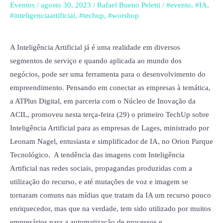
realizam
Eventos
/
agosto 30, 2023
/
Rafael Bueno Peletti
/
#evento
,
#IA
,
evento
#inteligenciaartificial
,
#techup
,
#worshop
sobre
Inteligência
A Inteligência Artificial já é uma realidade em diversos
Artificial
segmentos de serviço e quando aplicada ao mundo dos
para
negócios, pode ser uma ferramenta para o desenvolvimento do
Empresas
empreendimento. Pensando em conectar as empresas à temática,
de
a ATPlus Digital, em parceria com o Núcleo de Inovação da
Lages
ACIL, promoveu nesta terça-feira (29) o primeiro TechUp sobre
Inteligência Artificial para as empresas de Lages, ministrado por
Leonam Nagel, entusiasta e simplificador de IA, no Orion Parque
Tecnológico. A tendência das imagens com Inteligência
Artificial nas redes sociais, propagandas produzidas com a
utilização do recurso, e até mutações de voz e imagem se
tornaram comuns nas mídias que tratam da IA um recurso pouco
enriquecedor, mas que na verdade, tem sido utilizado por muitos
empresários para a automatização de processos e