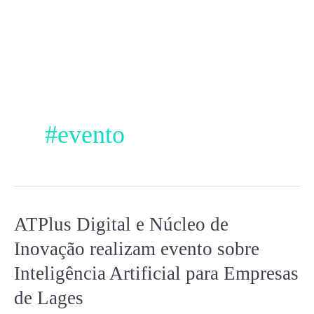
Ir
para
o
conteúdo
#evento
ATPlus Digital e Núcleo de
ATPlus
Digital e
Inovação realizam evento sobre
Núcleo
Inteligência Artificial para Empresas
de
de Lages
Inovação