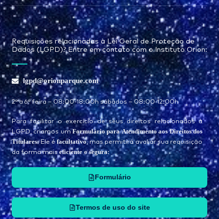
Requisições relacionadas à Lei Geral de Proteção de
Dados (LGPD)? Entre em contato com o Instituto Orion:
lgpd@orionparque.com
2° a 6° feira – 08:00-18:00h sábados – 08:00-12:00h
Para facilitar o exercício de seus direitos relacionados à
Formulário para Atendimento aos Direitos dos
LGPD, criamos um
Titulares
facultativo
. Ele é
, mas permitirá avaliar sua requisição
eficiente
segura
da forma mais
e
:
Formulário
Termos de uso do site