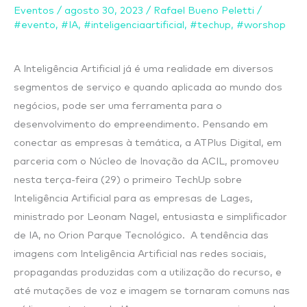
realizam
Eventos
/
agosto 30, 2023
/
Rafael Bueno Peletti
/
evento
#evento
,
#IA
,
#inteligenciaartificial
,
#techup
,
#worshop
sobre
Inteligência
A Inteligência Artificial já é uma realidade em diversos
Artificial
segmentos de serviço e quando aplicada ao mundo dos
para
negócios, pode ser uma ferramenta para o
Empresas
desenvolvimento do empreendimento. Pensando em
de
conectar as empresas à temática, a ATPlus Digital, em
Lages
parceria com o Núcleo de Inovação da ACIL, promoveu
nesta terça-feira (29) o primeiro TechUp sobre
Inteligência Artificial para as empresas de Lages,
ministrado por Leonam Nagel, entusiasta e simplificador
de IA, no Orion Parque Tecnológico. A tendência das
imagens com Inteligência Artificial nas redes sociais,
propagandas produzidas com a utilização do recurso, e
até mutações de voz e imagem se tornaram comuns nas