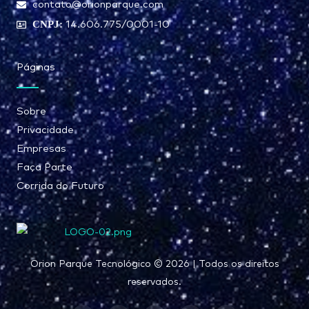
contato@orionparque.com
CNPJ:
14.606.775/0001-10
Páginas
Sobre
Privacidade
Empresas
Faça Parte
Corrida do Futuro
Orion Parque Tecnológico © 2026 | Todos os direitos
reservados.