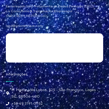
Encarregado pelo Tratamento de Dados Pessoais (DPO):
Lis Consultoria & Treinamento Empresarial
CNPJ: 18.571.987/0001-60
lgpd@orionparque.com
Informações
R. Heitor Villa Lobos, 525 - São Francisco, Lages -
SC, 88506-400
+55 49 3191-0762