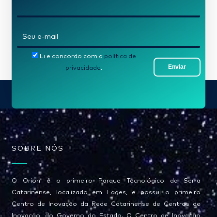
*
E
-
Li e concordo com a
política de
m
Enviar
privacidade
.
a
i
l
*
SOBRE NÓS
O Orion é o primeiro Parque Tecnológico da Serra
Catarinense, localizado em Lages, e possui o primeiro
Centro de Inovação da Rede Catarinense de Centros de
Inovação, do Governo do Estado. O Centro de Inovação