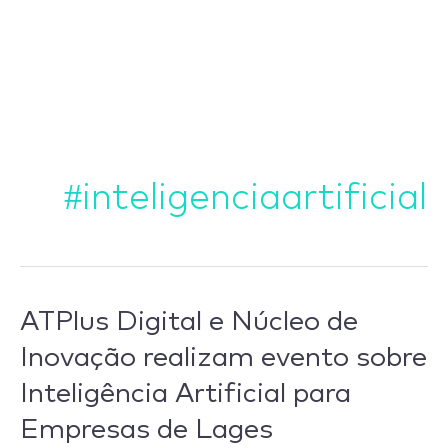
Ir
para
o
conteúdo
#inteligenciaartificial
ATPlus Digital e Núcleo de
ATPlus
Digital e
Inovação realizam evento sobre
Núcleo
Inteligência Artificial para
de
Empresas de Lages
Inovação