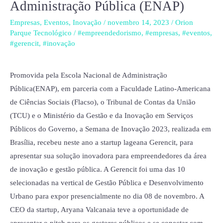
Parque,
Administração Pública (ENAP)
é
Empresas
,
Eventos
,
Inovação
/
novembro 14, 2023
/
Orion
selecionada
Parque Tecnológico
/
#empreendedorismo
,
#empresas
,
#eventos
,
para
#gerencit
,
#inovação
expor
em
Promovida pela Escola Nacional de Administração
Brasília,
Pública(ENAP), em parceria com a Faculdade Latino-Americana
na
de Ciências Sociais (Flacso), o Tribunal de Contas da União
Semana
(TCU) e o Ministério da Gestão e da Inovação em Serviços
de
Públicos do Governo, a Semana de Inovação 2023, realizada em
Inovação
Brasília, recebeu neste ano a startup lageana Gerencit, para
da
apresentar sua solução inovadora para empreendedores da área
Escola
de inovação e gestão pública. A Gerencit foi uma das 10
Nacional
selecionadas na vertical de Gestão Pública e Desenvolvimento
de
Urbano para expor presencialmente no dia 08 de novembro. A
Administração
CEO da startup, Aryana Valcanaia teve a oportunidade de
Pública
apresentar o pitch para os gestores públicos e se conectar com