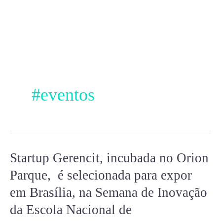
Ir
para
o
conteúdo
#eventos
Startup Gerencit, incubada no Orion
Startup
Gerencit,
Parque, é selecionada para expor
incubada
em Brasília, na Semana de Inovação
no
da Escola Nacional de
Orion