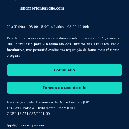
lgpd@orionparque.com
2° a 6° feira – 08:00-18:00h sábados – 08:00-12:00h
Para facilitar o exercício de seus direitos relacionados à LGPD, criamos
um
Formulário para Atendimento aos Direitos dos Titulares
. Ele é
facultativo
, mas permitirá avaliar sua requisição da forma mais
eficiente
e
segura
:
Formulário
Termos de uso do site
Encarregado pelo Tratamento de Dados Pessoais (DPO):
Lis Consultoria & Treinamento Empresarial
CNPJ: 18.571.987/0001-60
lgpd@orionparque.com