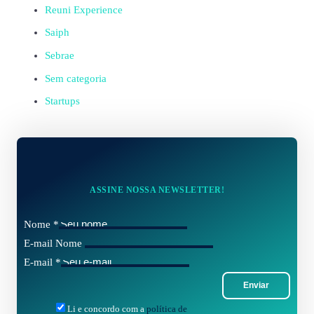
Reuni Experience
Saiph
Sebrae
Sem categoria
Startups
ASSINE NOSSA NEWSLETTER!
Nome
*
E-mail Nome
E-mail
*
Enviar
Li e concordo com a
política de